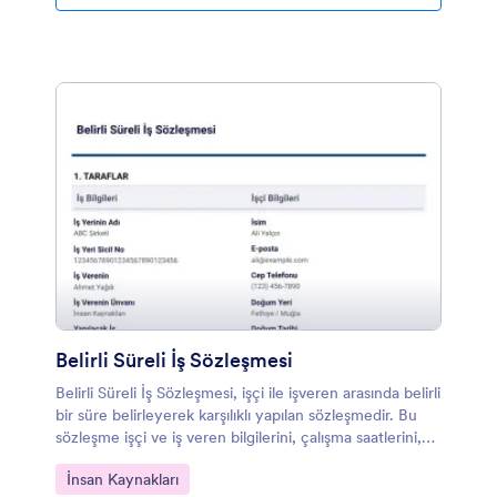
Belirli Süreli İş Sözleşmesi
Belirli Süreli İş Sözleşmesi, işçi ile işveren arasında belirli
bir süre belirleyerek karşılıklı yapılan sözleşmedir. Bu
sözleşme işçi ve iş veren bilgilerini, çalışma saatlerini,
aylık ücreti, sözleşme süresini, özel koşulları ve benzeri
Kategoriye git:
İnsan Kaynakları
bilgileri içermektedir. İlgili formu doldurduktan