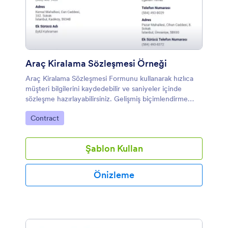
Araç Kiralama Sözleşmesi Örneği
Araç Kiralama Sözleşmesi Formunu kullanarak hızlıca
müşteri bilgilerini kaydedebilir ve saniyeler içinde
sözleşme hazırlayabilirsiniz. Gelişmiş biçimlendirme
seçeneklerini kullanarak form ve PDF Şablonlarını
Kategoriye git:
Contract
kişiselleştirebilir ve markanızla uyumlu hale
getirebilirsiniz.
Şablon Kullan
Önizleme