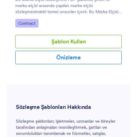
marka elçisi arasında yapılan marka elçisi
sözleşmesindeki temel unsurları içerir. Bu Marka Elçisi
Sözleşme Şablonu, marka elçisinin haklarını ve
Kategoriye git:
Contract
sözleşmenin süresini güvence altına alır.
Şablon Kullan
Önizleme
Sözleşme Şablonları Hakkında
Sözleşme şablonları; işletmeler, uzmanlar ve bireyler
tarafından anlaşmaları resmileştirmek, şartları ve
sorumlulukları tanımlamak ve hizmetler, satışlar,