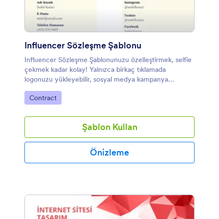
Influencer Sözleşme Şablonu
Influencer Sözleşme Şablonunuzu özelleştirmek, selfie
çekmek kadar kolay! Yalnızca birkaç tıklamada
logonuzu yükleyebilir, sosyal medya kampanya
ayrıntıları ile hüküm ve koşullarınızı ekleyebilirsiniz.
Kategoriye git:
Contract
Buna ek olarak kendi yazı tiplerinizi seçebilir ve estetik
algınıza uyacak bir renk ekleyebilirsiniz. Özelleştirmeyi
tamamladığınızda, sözleşme şablonunuz yeni
Şablon Kullan
ortaklarınız için anında sözleşmeler oluşturacak ve
internetin popüler içerik oluşturucularıyla anlaşma
yapma sürecinizi hızlandıracak.
Önizleme