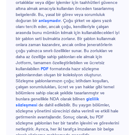
ortaklıklar veya diğer işlemler için taahhütleri güvence
altına almak amacıyla kullanılan önceden tasarlanmış
belgelerdir. Bu, yasal bir görev veya sorumluluk
doğuran bir
anlaşmadır
. Çoğu şirket ve ajans yazılı
olanı tercih eder, ancak çoğu, kendileriyle çalışan
arasında bunu mümkün kılmak için kullanabilecekleri iyi
bir şablon seti bulmakta zorlanır. Bir şablon kullanmak
onlara zaman kazandırır, ancak online jeneratörlerin
çoğu yalnızca sınırlı özellikler sunar. Bu zorlukları ve
daha az özelliğe sahip şablonları ele almak için
Jotform, tamamen özelleştirilebilen ve ücretsiz
kullanılabilen
PDF
formatında hazır sözleşme
şablonlarından oluşan bir koleksiyon oluşturur.
Sözleşme şablonlarımızın çoğu; istihdam koşulları,
çalışan sorumlulukları, ücret ve yan haklar gibi temel
bölümlere sahip olacak şekilde tasarlanmıştır ve
bunlara genellikle NDA olarak bilinen
gizlilik
sözleşmesi
de dahil edilebilir. Bu yaygın bölümler,
sözleşme yönetimi sürecinizi daha verimli ve etkili hale
getirmenin avantajlarıdır. Sonuç olarak, bu PDF
sözleşme şablonları her bir tarafın işlevini ve görevlerini
netleştirir. Ayrıca, her iki tarafça imzalanan bir belge