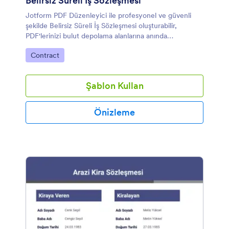
Belirsiz Süreli İş Sözleşmesi
Jotform PDF Düzenleyici ile profesyonel ve güvenli
şekilde Belirsiz Süreli İş Sözleşmesi oluşturabilir,
PDF'lerinizi bulut depolama alanlarına anında
gönderebilirsiniz.
Kategoriye git:
Contract
Şablon Kullan
Önizleme