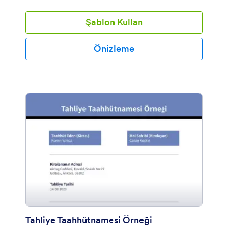
sonra Jotform PDF Düzenleyicisini
kullanarak markanıza özel iş sözleşmenizi oluşturabilir
Şablon Kullan
ve dilediğiniz gibi kişiselleştirebilirsiniz. Üstelik
oluşturduğunuz PDF'lerinizi Google Drive ya da
Dropbox gibi bulut depolama alanlarına anında
Önizleme
gönderebilirsiniz.
Tahliye Taahhütnamesi Örneği