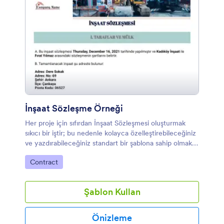
İnşaat Sözleşme Örneği
Her proje için sıfırdan İnşaat Sözleşmesi oluşturmak
sıkıcı bir iştir; bu nedenle kolayca özelleştirebileceğiniz
ve yazdırabileceğiniz standart bir şablona sahip olmak
daha pratik ve zaman kullanımı açısından da verimli
Kategoriye git:
Contract
olacaktır. Jotform sizlere indirebileceğiniz,
düzenleyebileceğiniz, resim veya logo
ekleyebileceğiniz, imzalayabileceğiniz,
Şablon Kullan
yazdırabileceğiniz veya ileride kullanmak üzere
kaydedebileceğiniz örnek bir İnşaat Sözleşmesi şablonu
sunmaktadır.
Önizleme