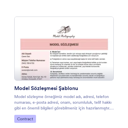
hakları, gizlilik, iptal, tazminat, değişiklik ve imzaları da
barındırır. Bu PDF şablonu, form alanlarındaki verilerin
metin PDF belgesindeki kısımlara entegre edilebilmesi
için doldurma özelliğini kullanır. Bu PDF şablonunu daha
da kişiselleştirmek için PDF Düzenleyiciyi
kullanabilirsiniz.
Model Sözleşmesi Şablonu
Model sözleşme örneğimiz model adı, adresi, telefon
numarası, e-posta adresi, onam, sorumluluk, telif hakkı
gibi en önemli bilgileri görebilmeniz için hazırlanmıştır.
PDF düzenleyicimiz ile gerekirse tüm tasarımı
Kategoriye git:
Contract
değiştirebilirsiniz.