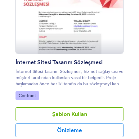
İnternet Sitesi Tasarım Sözleşmesi
İnternet Sitesi Tasarım Sözleşmesi, hizmet sağlayıcısı ve
müşteri tarafından kullanılan yasal bir belgedir. Proje
başlamadan önce her iki tarafın da bu sözleşmeyi kabul
edip imzalayarak bir anlaşmaya varması gerekmektedir.
Kategoriye git:
Contract
Bu sözleşme, ödemeler, gizlilik ve fikir haklarıyla ilgili
her iki tarafı da korur. Bu tür bir sözleşmenin internet
sitesi tasarım hizmetinde tüm önemli detayları
Şablon Kullan
belirtmesi, yasal sorunları önlemek açısından önemlidir.
İnternet Sitesi Tasarım Sözleşmesi şablonu, müşteri ve
hizmet sağlayıcısı hakkında bilgi ile bunlara ek olarak
Önizleme
sunulacak hizmetler, ödemeler, hizmet garantisi, fikir