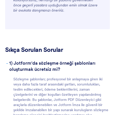
kullanıyorsanız, herhangi bir şablona güvenmeden
önce geçerli yasalara uyduğundan emin olmak üzere
bir avukata danışmanızı öneririz.
Sıkça Sorulan Sorular
Müşteriler İçin
-
1) Jotform'da sözleşme örneği şablonları
oluşturmak ücretsiz mi?
Sözleşme şablonları; profesyonel bir anlaşmaya giren iki
veya daha fazla taraf arasındaki şartları, sorumlulukları,
teslim edilecekleri, ödeme beklentilerini, zaman
çizelgelerini ve diğer koşulları özetleyen yapılandırılmış
belgelerdir. Bu şablonlar, Jotform PDF Düzenleyici gibi
araçlarla düzenlenebilen ve Jotform İmza ile güvenli bir
şekilde imzalanabilen bir yapı sunarak kuruluşların sözleşme