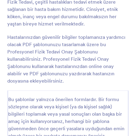
Fizik Tedavi, çeşitli hastalıkları tedavi etmek üzere
sağlanan bir hasta bakım hizmetidir. Cinsiyet, etnik
köken, inanç veya engel durumu bakılmaksızın her
yaştan bireye hizmet verilmektedir.
Hastalarınızdan güvenilir bilgiler toplamanıza yardımcı
olacak PDF şablonunuzu tasarlamak üzere bu
Profesyonel Fizik Tedavi Onay Şablonunu
kullanabilirsiniz. Profesyonel Fizik Tedavi Onay
Şablonunu kullanarak hastalarınızdan online onay
alabilir ve PDF şablonunuzu yazdırarak hastanızın
dosyasına ekleyebilirsiniz.
Bu şablonlar yalnızca önerilen formlardır. Bir formu
sözleşme olarak veya kişisel (ya da kişisel sağlık)
bilgileri toplamak veya yasal sonuçları olan başka bir
amaç için kullanıyorsanız, herhangi bir şablona
güvenmeden önce geçerli yasalara uyduğundan emin
olmak üzere bir avukata danışmanızı öneririz.