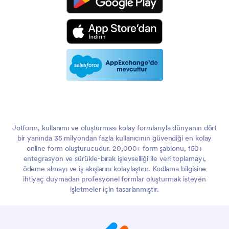
Jotform, kullanımı ve oluşturması kolay formlarıyla dünyanın dört
bir yanında 35 milyondan fazla kullanıcının güvendiği en kolay
online form oluşturucudur. 20,000+ form şablonu, 150+
entegrasyon ve sürükle-bırak işlevselliği ile veri toplamayı,
ödeme almayı ve iş akışlarını kolaylaştırır. Kodlama bilgisine
ihtiyaç duymadan profesyonel formlar oluşturmak isteyen
işletmeler için tasarlanmıştır.