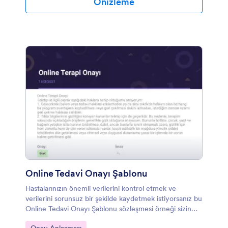
Önizleme
Online Tedavi Onayı Şablonu
Hastalarınızın önemli verilerini kontrol etmek ve
verilerini sorunsuz bir şekilde kaydetmek istiyorsanız bu
Online Tedavi Onayı Şablonu sözleşmesi örneği sizin
için mükemmel bir seçimdir. Bu Online Terapi Onay
Kategoriye git: