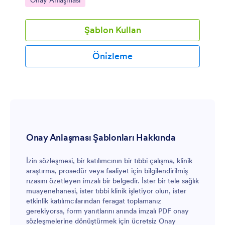
Onay Anlaşması
şablonunu kullanarak hastalarınızdan online izin
alabilirsiniz. Ayrıca, hastanın klasörüne eklemek üzere
onay şablonunuzu yazdırabilirsiniz. İsim, doğum tarihleri
Şablon Kullan
ve iletişim bilgileri gibi kişisel bilgileri toplayabilirsiniz.
Ayrıca hastalarınıza imzalamak üzere teletıp ile ilgili
haklarını bildirebilirsiniz. Formlarımız HIPAA Uyumlu
Önizleme
olduğu için de verilerinizin güvenliği konusunda
endişelenmenize gerek yok.
Onay Anlaşması Şablonları Hakkında
İzin sözleşmesi, bir katılımcının bir tıbbi çalışma, klinik
araştırma, prosedür veya faaliyet için bilgilendirilmiş
rızasını özetleyen imzalı bir belgedir. İster bir tele sağlık
muayenehanesi, ister tıbbi klinik işletiyor olun, ister
etkinlik katılımcılarından feragat toplamanız
gerekiyorsa, form yanıtlarını anında imzalı PDF onay
sözleşmelerine dönüştürmek için ücretsiz Onay