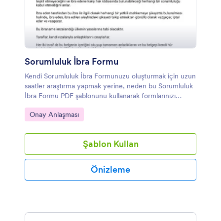
Sorumluluk İbra Formu
Kendi Sorumluluk İbra Formunuzu oluşturmak için uzun
saatler araştırma yapmak yerine, neden bu Sorumluluk
İbra Formu PDF şablonunu kullanarak formlarınızı
oluşturmuyorsunuz? Bu PDF şablonunu Jotform
Kategoriye git:
Onay Anlaşması
hesabınıza indirin ve anında kullanmaya başlayın!
Şablon Kullan
Önizleme