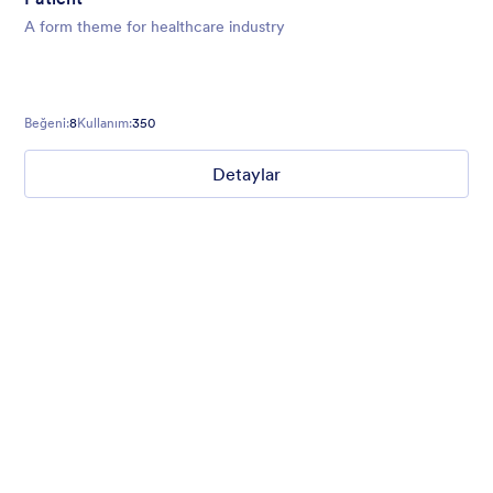
A form theme for healthcare industry
Beğeni:
8
Kullanım:
350
Detaylar
Chartreuse
For all our users who love a mix of warm and cool colors — this
is the theme for you. Our Chartreuse theme boasts a lovely
yellowish-green hue that brings all the retro vibes. Perfect for
livening up any form!
Beğeni:
25
Kullanım:
279