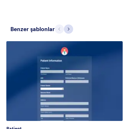
Benzer şablonlar
Geri
İleri
Sıcak Kırmızı
Beautiful energizing red header. It makes the form looks warm
and positive.
Beğeni:
28
Kullanım:
1,868
Detaylar
Patient