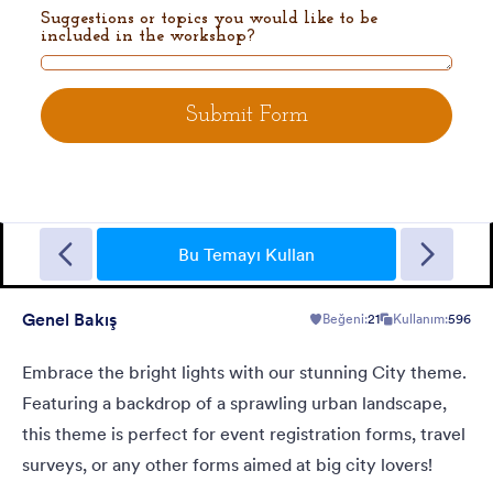
Büyülü Sanat
Colorful pinkish background with flower motives. Solid purple
form.
Bu Temayı Kullan
Genel Bakış
Beğeni:
21
Kullanım:
596
Beğeni:
26
Kullanım:
753
Detaylar
Embrace the bright lights with our stunning City theme.
Featuring a backdrop of a sprawling urban landscape,
this theme is perfect for event registration forms, travel
surveys, or any other forms aimed at big city lovers!