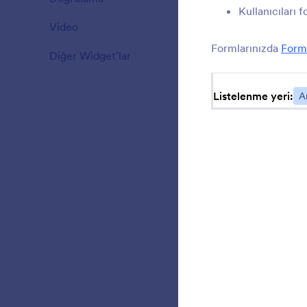
Kullanıcıları
Video
20
F
k
Formlarınızda
Form 
Diğer Widget'lar
110
Listelenme yeri:
A
K
t
v
G
a