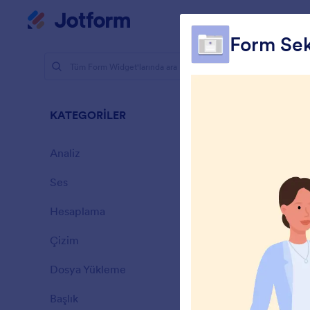
Diyalog başlangıcı
Çalışma Alanı
Form Sek
Form Widge
Araş
KATEGORİLER
25 Widget
Analiz
28
Ses
6
Hesaplama
33
Çizim
9
F
Dosya Yükleme
a
14
Başlık
13