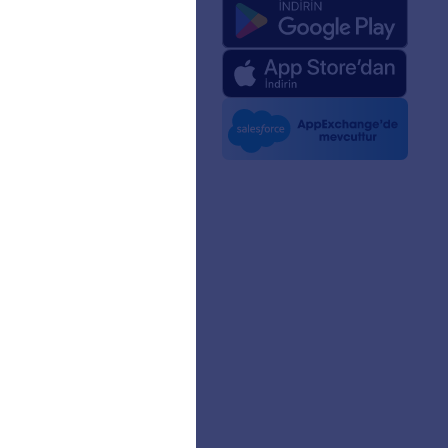
mızda
 Zeka için Jotform
ri
 Kiti
lerde Jotform
nler
aklıkları
ıcı Hikayeleri