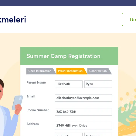
m
Şablonlar
Entegrasyonlar
Ürünler
Destek
meleri
D
t'ları
Araştırma
tırma
Dinamik Matris
Form Sekmeleri
ormunuza dinamik olarak
Çok sayfalı formunuza
çılabilen bir matris alanı ekleyin
ekleyin