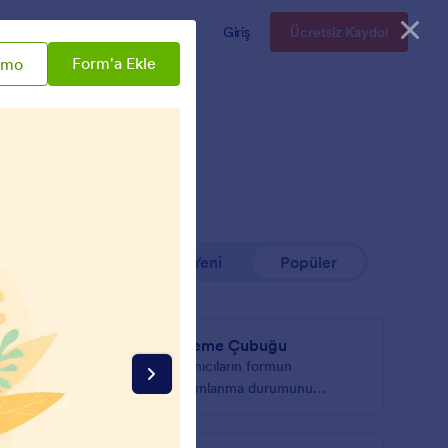
Kurumsal
Fiyatlandırma
Giriş
Ücretsiz Kaydol
Form'a Ekle
emo
En Yeni
Popüler
İlerleme Çubuğu
 sekmeler
Kullanıcıların formun
tamamlanma durumunu
görmesine olanak tanıyın