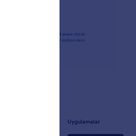
ması gerektiğinde, güçlü bir
anket aracı
olarak
i ve ilerleme çubukları ekleyerek kullanıcıların
zdan dilediğinizi seçebilirsiniz.
t
Uygulamalar