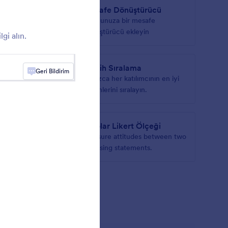
dget'ı
Mesafe Dönüştürücü
d-drop
Formunuza bir mesafe
dönüştürücü ekleyin
gi alın.
esi
Tercih Sıralama
Geri Bildirim
ir
Yalnızca her katılımcının en iyi
tercihlerini sıralayın.
nt
Bipolar Likert Ölçeği
th
Measure attitudes between two
dback.
opposing statements.
t'ı Gör