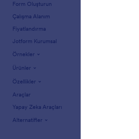
Form Oluşturun
Şablonlar
Çalışma Alanım
Form Temaları
Fiyatlandırma
Form Widget'ları
Jotform Kurumsal
Entegrasyonlar
Örnekler
Web Site Widgetl
Ürünler
Özellikler
Araçlar
Yapay Zeka Araçları
Alternatifler