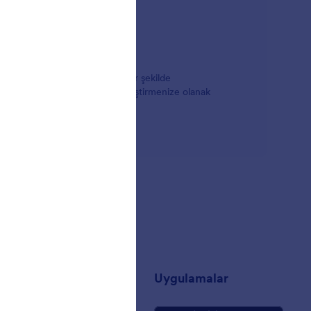
t veya seçenekleri zahmetsiz bir şekilde
e biçimini istediğiniz gibi değiştirmenize olanak
t
Uygulamalar