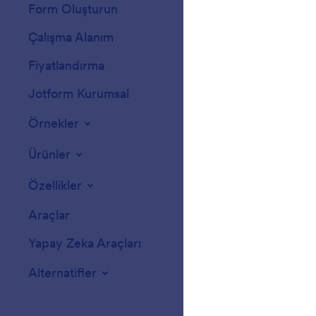
Form Oluşturun
Şablonlar
Çalışma Alanım
Form Temaları
Fiyatlandırma
Form Widget'ları
Jotform Kurumsal
Entegrasyonlar
Örnekler
Web Site Widgetl
Ürünler
Özellikler
Araçlar
Yapay Zeka Araçları
Alternatifler