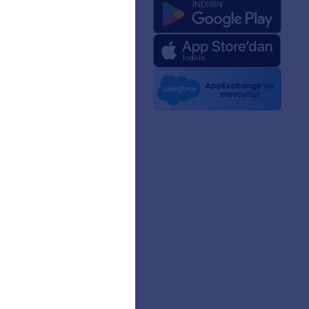
mızda
 Zeka için Jotform
ri
 Kiti
lerde Jotform
nler
aklıkları
ıcı Hikayeleri