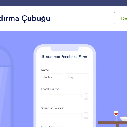
m
Şablonlar
Entegrasyonlar
Ürünler
Destek
ydırma Çubuğu
D
t'ları
Seçme Araçları
e Araçları
yarlanabilir Liste
Çoklu Seçim
ormunuza birden fazla form
Kullanıcıların bir açılır 
lanının bulunduğu bir liste
birden fazla yanıt seçm
kleyin
sağlayın