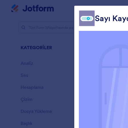
Diyalog başlangıcı
Çalışma Alanı
Sayı Ka
Form Widge
Seçm
KATEGORİLER
76 Widget
Analiz
28
Ses
6
Hesaplama
33
A
Çizim
9
F
Dosya Yükleme
a
14
e
Başlık
13