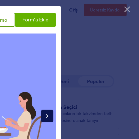
Kurumsal
Fiyatlandırma
Giriş
Ücretsiz Kaydol
Form'a Ekle
emo
En Yeni
Popüler
Tarih Seçici
listeden
Kullanıcıların bir takvimden tarih
esini
seçmesine olanak tanıyın