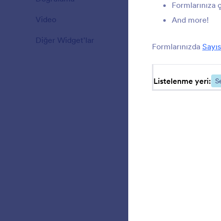
Formlarınıza 
Video
And more!
20
T
Diğer Widget'lar
111
Formlarınızda
Sayıs
F
Listelenme yeri:
S
t
K
v