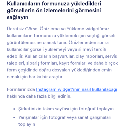
Görsel Slayt
Kullanıcıların formunuza yükledikleri
Formunuza fotoğraf slayt gösterisi ekleyin
görsellerin ön izlemelerini görmesini
sağlayın
Görsel Önizleme ve Yükleme
Ücretsiz Görsel Önizleme ve Yükleme widget'ımız
Kullanıcıların formunuza yükledikleri görsellerin
kullanıcıların formunuza yüklemek için seçtiği görseli
ön izlemelerini görmesini sağlayın
görüntülemesine olanak tanır. Önizlemeden sonra
kullanıcılar görseli yüklemeyi veya silmeyi tercih
edebilir. Kullanıcıların başvurular, olay raporları, servis
Görselli Seçenekler
talepleri, sipariş formları, kayıt formları ve daha birçok
Kullanıcıların soruları görsellerle yanıtlamasına izin
form çeşidinde doğru dosyaları yüklediğinden emin
verin
olmak için harika bir araçtır.
Formlarınızda
Instagram widget'ının nasıl kullanılacağı
Görsel Seçme
hakkında daha fazla bilgi edinin.
Kullanıcıların formunuzdaki imajları
seçebilmelerini sağlayın
Şirketinizin takım sayfası için fotoğraf toplayın
Yarışmalar için fotoğraf veya sanat çalışmaları
toplayın
Uploadcare Dosya Yükleyicisi