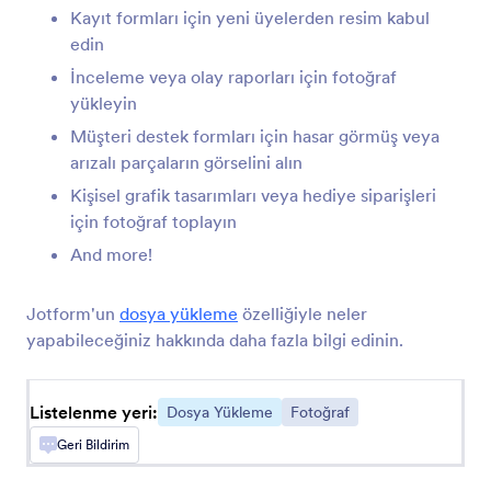
Uploadcare'i kullanarak formunuz aracılığıyla
Kayıt formları için yeni üyelerden resim kabul
dosya yükleme
edin
İnceleme veya olay raporları için fotoğraf
yükleyin
Resme Not Ekleme
Müşteri destek formları için hasar görmüş veya
Görsellerinize not ekleme seçenekleri ekleyin
arızalı parçaların görselini alın
Kişisel grafik tasarımları veya hediye siparişleri
Cincopa DeepUploader
için fotoğraf toplayın
Formunuzdaki dosyaları Cincopa'ya yükleyin
And more!
Jotform'un
dosya yükleme
özelliğiyle neler
Transloadit
yapabileceğiniz hakkında daha fazla bilgi edinin.
Dosyaları toplayın ve Transloadit hesabınıza
gönderin
Listelenme yeri:
Dosya Yükleme
Fotoğraf
Ziggeo Video Kaydedici
Geri Bildirim
Ziggeo ile kullanıcıların formunuza videolar
kaydetmesine izin verin