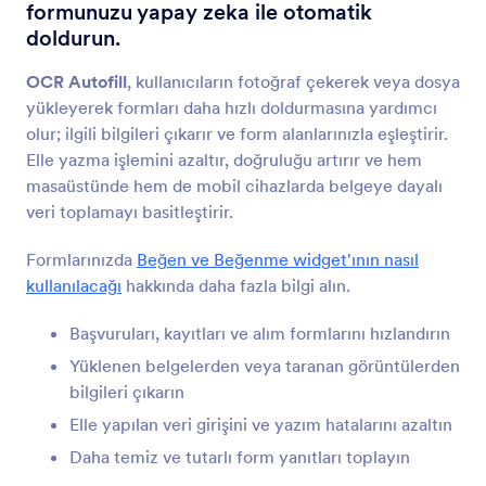
Görsel Slayt
formunuzu yapay zeka ile otomatik
Formunuza fotoğraf slayt gösterisi ekleyin
doldurun.
OCR Autofill
, kullanıcıların fotoğraf çekerek veya dosya
Görsel Önizleme ve Yükleme
yükleyerek formları daha hızlı doldurmasına yardımcı
Kullanıcıların formunuza yükledikleri görsellerin
olur; ilgili bilgileri çıkarır ve form alanlarınızla eşleştirir.
ön izlemelerini görmesini sağlayın
Elle yazma işlemini azaltır, doğruluğu artırır ve hem
masaüstünde hem de mobil cihazlarda belgeye dayalı
veri toplamayı basitleştirir.
Görselli Seçenekler
Kullanıcıların soruları görsellerle yanıtlamasına izin
Formlarınızda
Beğen ve Beğenme widget'ının nasıl
verin
kullanılacağı
hakkında daha fazla bilgi alın.
Başvuruları, kayıtları ve alım formlarını hızlandırın
Görsel Seçme
Yüklenen belgelerden veya taranan görüntülerden
Kullanıcıların formunuzdaki imajları
bilgileri çıkarın
seçebilmelerini sağlayın
Elle yapılan veri girişini ve yazım hatalarını azaltın
Daha temiz ve tutarlı form yanıtları toplayın
Uploadcare Dosya Yükleyicisi