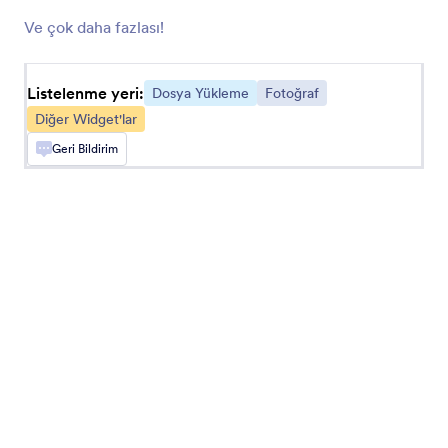
Uploadcare'i kullanarak formunuz aracılığıyla
Ve çok daha fazlası!
dosya yükleme
Listelenme yeri:
Dosya Yükleme
Fotoğraf
Resme Not Ekleme
Diğer Widget'lar
Görsellerinize not ekleme seçenekleri ekleyin
Geri Bildirim
Cincopa DeepUploader
Formunuzdaki dosyaları Cincopa'ya yükleyin
Transloadit
Dosyaları toplayın ve Transloadit hesabınıza
gönderin
Ziggeo Video Kaydedici
Ziggeo ile kullanıcıların formunuza videolar
kaydetmesine izin verin