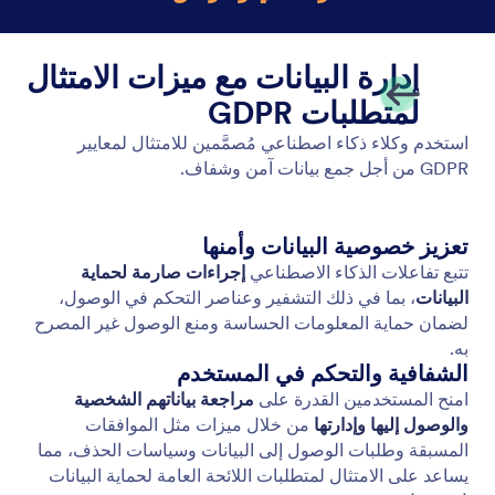
معتمد من المستوى الثاني من CASA TASA
يتوافق وكلاء Jotform Gmail مع معايير CASA Tier 2،
مما يضمن الالتزام ببروتوكولات الأمان الصارمة المعترف
بها في جميع أنحاء الصناعة.