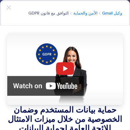
دء الحوار
وكيل Gmail
ابدأ الآن
- إنه مجاني
الفئة
وكيل Gmail
الأمن والحماية
التوافق مع قانون GDPR
Security
لطالما التزمت Jotform بحماية بياناتك. نحن ننفذ نفس ميزات
الأمان لوكلاء الذكاء الاصطناعي.
البحث في جميع الميزات
فئات الميزات
الفئة
وكيل Gmail
الأمن والحماية