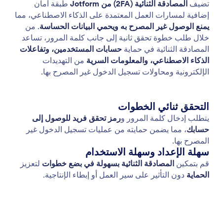
معتمد من المستوى الثاني من CASA TASA
يتوافق وكلاء Jotform Gmail مع معايير CASA Tier 2،
مما يضمن الالتزام ببروتوكولات الأمان الصارمة المعترف
بها في جميع أنحاء الصناعة.