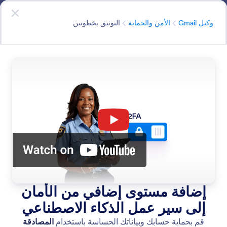
دء الحوار
وكيل Gmail
ابدأ الآن
- إنه مجاني
الفئة
وكيل Gmail
الأمن والحماية
التوثيق بخطوتين
Security
لطالما التزمت Jotform بحماية بياناتك. نحن ننفذ نفس ميزات
الأمان لوكلاء الذكاء الاصطناعي.
البحث في جميع الميزات
فئات الميزات
الفئة
وكيل Gmail
الأمن والحماية