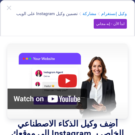
دء الحوار
وكيل إنستغرام
ابدأ الآن
- إنه مجاني
الفئة
وكيل إنستغرام
مشاركة
تضمين وكيل Instagram على الويب
ابدأ الآن - إنه مجاني
Share
اجعل وكيل الذكاء الاصطناعي متاحًا على موقعك الإلكتروني عبر
تضمينه بكود بسيط — لربط الزوار مباشرة برسائلك على
Instagram.
البحث في جميع الميزات
فئات الميزات
الفئة
وكيل إنستغرام
مشاركة