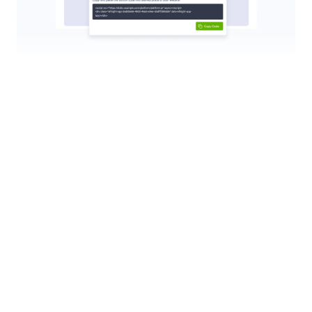
التطبيقات
Jotform هو أسهل منشئ نماذج عبر الإنترنت بفضل نماذجه القوية التي
تنجز المهام، ويثق به أكثر من 35 مليون مستخدم حول العالم. يضم أكثر
من 20,000+ قالب جاهز، وأكثر من 150+ تكامل، ويتميز بواجهة سحب
وإفلات تسهّل جمع البيانات والمدفوعات وإدارة سير العمل، ومصمم
خصيصًا للشركات التي تحتاج إلى نماذج احترافية دون الحاجة إلى أي
ترميز.