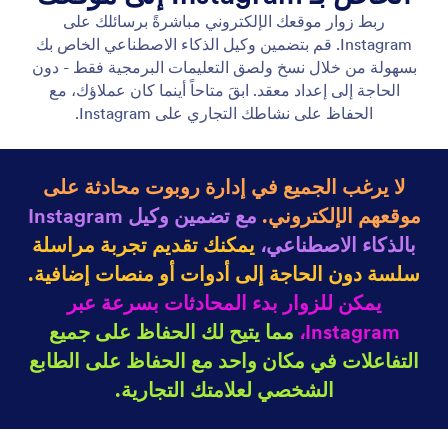
تضمين وكيل Instagram على الويب
أضف وكيل الذكاء الاصطناعي الخاص بـ Instagram إلى
موقعك الإلكتروني ليتمكن الزوار من بدء محادثة دون
مغادرة الصفحة. عزز التفاعل واربط زيارات موقعك
مباشرةً برسائلك المباشرة على Instagram.