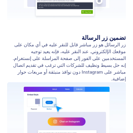
تواصل بنا
من نحن
دليل المستخدم
حقائق عن Jotform في
مجال الذكاء الاصطناعي
اطلب المساعدة
الصور والشعارات
أكاديمية Jotform
في الأخبار
ندوات عبر الإنترنت
النشرات الإخبارية
البودكاست
الشراكات
الخدمات الإحترافية
المدونة
الإبلاغ عن إساءة الاستخدام
قصص العملاء
الإبلاغ عن مشاكل حقوق
الملكية
استرداد حساب Jotform