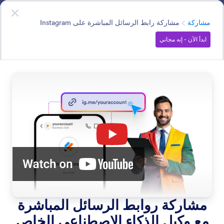
دء الحوار
وكيل إنستغرام
ابدأ الآن
- إنه مجاني
الفئة
مشاركة
مشاركة رابط الرسائل المباشرة على Instagram
ابدأ الآن - إنه مجاني
Share
اجعل وكيل الذكاء الاصطناعي متاحًا على موقعك الإلكتروني عبر
تضمينه بكود بسيط — لربط الزوار مباشرة برسائلك على
Instagram.
البحث في جميع الميزات
فئات الميزات
الفئة
وكيل إنستغرام
مشاركة