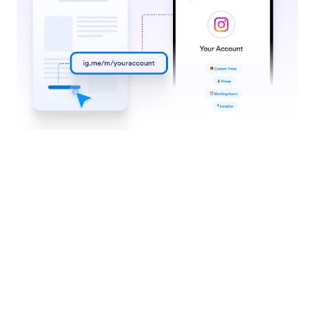
تواصل بنا
من نحن
دليل المستخدم
حقائق عن Jotform في
مجال الذكاء الاصطناعي
اطلب المساعدة
الصور والشعارات
أكاديمية Jotform
في الأخبار
ندوات عبر الإنترنت
النشرات الإخبارية
البودكاست
الشراكات
الخدمات الإحترافية
المدونة
الإبلاغ عن إساءة الاستخدام
قصص العملاء
الإبلاغ عن مشاكل حقوق
الملكية
استرداد حساب Jotform