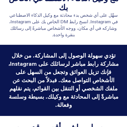
تضمين وكيل Instagram على الويب
أضف وكيل الذكاء الاصطناعي الخاص بـ Instagram إلى
موقعك الإلكتروني ليتمكن الزوار من بدء محادثة دون
مغادرة الصفحة. عزز التفاعل واربط زيارات موقعك
مباشرةً برسائلك المباشرة على Instagram.