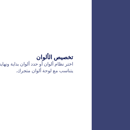
التضمي
انسخ الكو
فقط ضعه ف