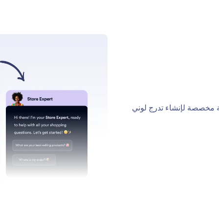
ن في موقعك
د المقدم والصقه لدمج روبوت الدردشة الآلي في موقعك.
ي المكان الذي تريده أن يظهر فيه.