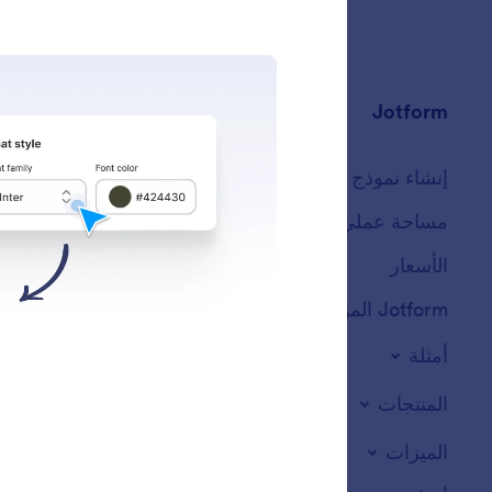
Jotform
المتجر
إنشاء نموذج
القوالب
مساحة عملي
ثيمات النماذج
الأسعار
أدوات النماذج
Jotform المؤسسات
التكاملات
أمثلة
أدوات الموقع الالكت
المنتجات
الميزات