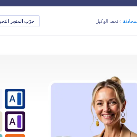
الفوائد
الميزات
استكشف
الفئة
محادثة
نمط الوكيل
جرّب المتجر التجر
Chatbot
اء وتخصيص روبوت الدردشة الآلي الخاص بك الذي يعمل بالذكا
ارية وأهدافها. بدءاً من تدريب وكيلك إلى تحسين أسلوبه وإدا
أدواتنا البديهية تجعل العملية سلسة.
ميزات
الفئة
روبوت المحادثة