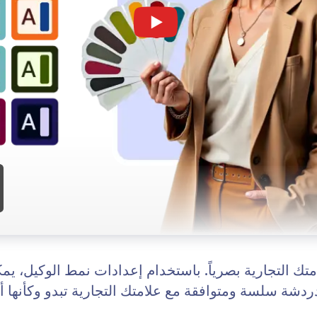
: Agent Persona
معرفة المزيد
الوكيل
نمط
 محادثة يُشبه علامتك التجارية تمامًا. مع ميزة "شخصية
اجعل
 يمكنك تخصيص نبرة صوت وأسلوب عميل الذكاء
جزء طبي
ي الخاص بك.