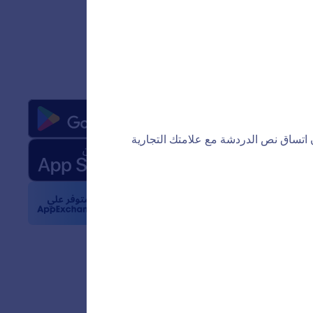
التطبيقات
ن
حقائق عن Jotform في مجال
 الاصطناعي
والشعارات
بار
 الإخبارية
ات