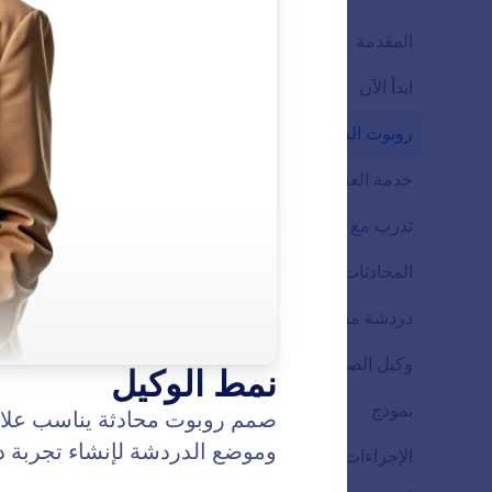
المقدمة
13
ابدأ الآن
7
الميزات
روبوت المحادثة
5
الميزات
خدمة العملاء
9
الميزات
تدرب مع Shopify
6
الميزات
المحادثات
3
الميزات
دردشة مباشرة
2
الميزات
وكيل الصوت
4
شخصية 
الميزات
صمم روبوت
نموذج
3
الميزات
العميل"،
الاصطناع
الإجراءات
4
الميزات