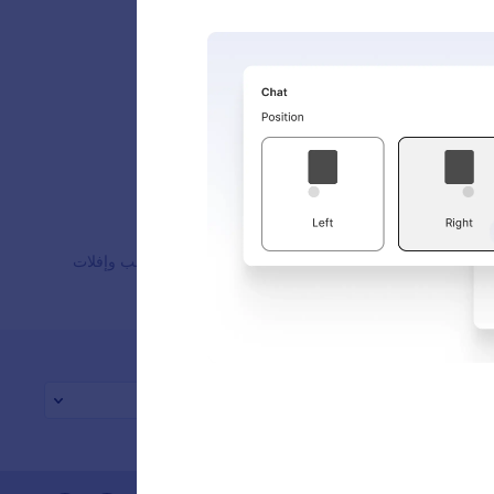
عملاء
Jotform هو أسهل منشئ نماذج عبر الإنترنت بفضل نماذجه القوية التي تنجز المهام، ويثق به أكثر من 35 مليون مستخدم حول العالم. يضم أكثر من 20,000+ قالب جاهز، وأكثر من 150+ تكامل، ويتميز بواجهة سحب وإفلات