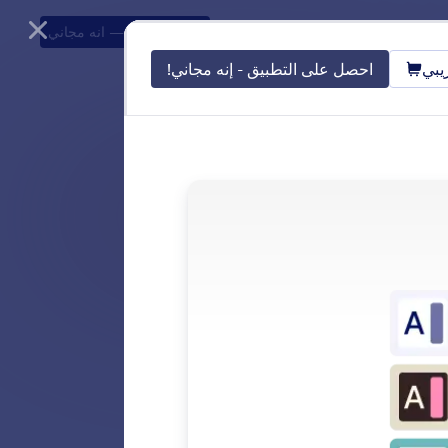
الأسعار
جرّب المتجر التجريبي
حمل التطبيق
— انه مجاني
يبي
احصل على التطبيق - إنه مجاني!
ء الاصطناعي ليتناسب
رة المحادثات، فإن