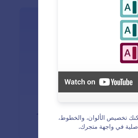
: Agent Style
معرفة المزيد
 الوكيل
 روبوت المحادثة بالذكاء الاصطناعي الخاص بك يبدو وكأنه
عي من متجر Shopify الخاص بك.