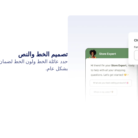
الدعم
الشركة
تواصل بنا
من نح
دليل المستخدم
الذكاء
اطلب المساعدة
الصور 
أكاديمية Jotform
في الأخ
ندوات عبر الإنترنت
روني
جديد
النشرات
البودكاست
الشراك
الخدمات الإحترافية
المدونة
الإبلاغ عن إساءة الاستخدام