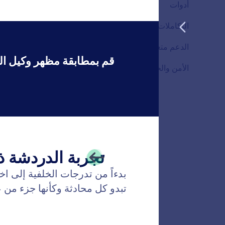
أدوات
12
الميزات
التكاملات
1
الميزات
الدعم متعدد القنوات
5
الميزات
الأمن والحماية
4
الميزات
درّب وك
قم بتعليم
العملاء، 
والأسئلة 