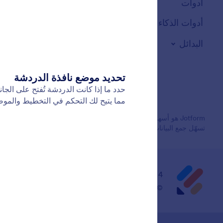
أدوات
أدوات الذكاء الاصطناعي
البدائل
تسهّل جمع البيانات والمدفوعات وإدارة سير العمل، ومصمم خصيصًا للشركات
4 Embarcadero Center, Suite 780, San Francisco CA 94111
© 2026 Jotform Inc. اسم "Jotform" وشعار Jotform هما علامتان تجاريتان مسجلتان لشركة Jotform Inc.