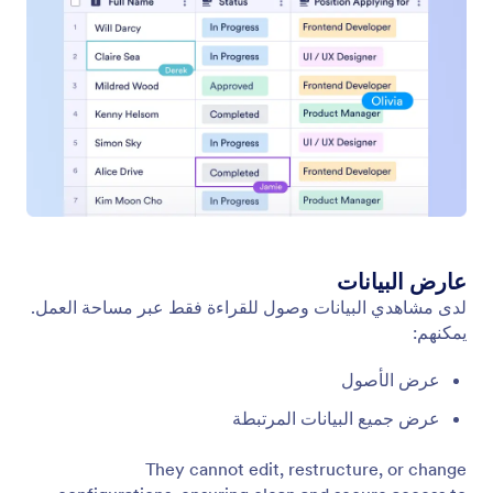
إدارة حسابات الفرق
تصفح واكتشف الفرق في مؤسستك من خلال دليل
مركزي، وقم بضبط إعدادات ظهور الفريق لتحديد مستوى
الوصول المناسب، واطلب الانضمام أو معاينة الأصول بكل
سهولة.
Jotform
المتجر
إنشاء نموذج
القوالب
مساحة عملي
ثيمات النماذج
الأسعار
أدوات النماذج
Jotform المؤسسات
التكاملات