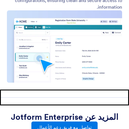
أمثلة
أدوات الموقع الالكتروني
جديد
المنتجات
الميزات
أدوات
أدوات الذكاء الاصطناعي
البدائل
الدعم
الشركة
تواصل بنا
من نحن
دليل المستخدم
حقائق عن Jotform في
مجال الذكاء الاصطناعي
اطلب المساعدة
الصور والشعارات