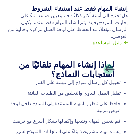
المنطق الشرطي
اجعل نماذجك الذكية أكثر ذكاءً باستخدام المنطق
الشرطي. قم بإعداد نموذجك لإظهار حقول النموذج أو
إخفائها، وإرسال إشعارات بريد إلكتروني إلى مستخدمين
معينين، وإظهار رسائل شكر مختلفة، والمزيد كل ذلك بناءً
على كيفية ملء المستخدم لنموذجك.