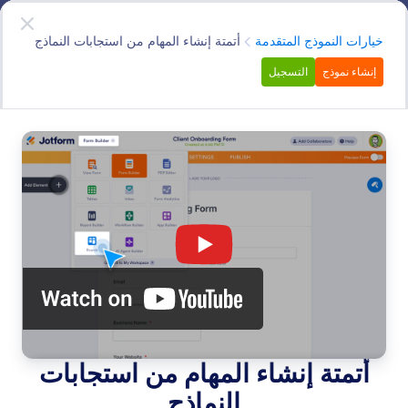
دء الحوار
قم بالتسجيل مجاناً
الفئة
خيارات النموذج المتقدمة
أتمتة إنشاء المهام من استجابات النماذج
إنشاء نموذج
التسجيل
Advanced Form Options
ارتقِ بنماذجك إلى مستوى أبعد من خلال خيارات النماذج
المتقدمة لدينا. سواء كنت ترغب في إضافة دعم متعدد اللغات،
أو إنشاء نماذج غير متصلة بالإنترنت، أو جعل نماذجك أكثر ذكاءً
باستخدام المنطق الشرطي — يتضمن Jotform العشرات من
الميزات المضمنة القوية لتحسين الطريقة التي يتفاعل بها
المستخدمون مع نماذجك.
البحث في جميع الميزات
فئات الميزات
الفئة
ميزات Jotform
خيارات النموذج المتقدمة