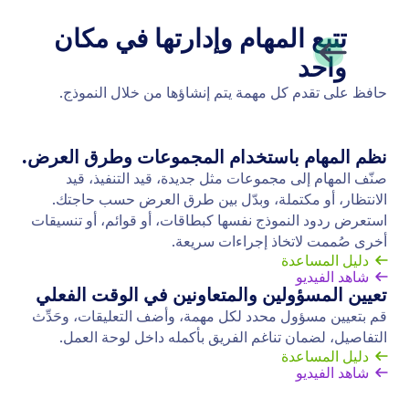
النماذج الغير متصلة
اجمع البيانات دون الاتصال بالإنترنت باستخدام نماذج
Jotform للهواتف، تطبيقنا المجاني للهاتف المحمول! سيتم
حفظ الردود التي تم جمعها دون اتصال بالإنترنت على الفور
ومزامنتها تلقائيًا مع حساب Jotform الخاص بك عند إعادة
الاتصال بالإنترنت.