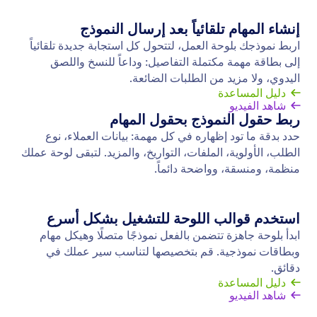
حفظ والمتابعة لاحقًا
حوّل الإستجابات الغير مكتملة إلى البيانات التي تحتاجها.
اسمح للمستخدمين بحفظ ردودهم في نموذجك والعودة
لإكمال الإستجابات لاحقًا.