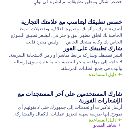
النماذج الغير متصلة
اجمع البيانات دون الاتصال بالإنترنت باستخدام نماذج
Jotform للهواتف، تطبيقنا المجاني للهاتف المحمول! سيتم
حفظ الردود التي تم جمعها دون اتصال بالإنترنت على الفور
ومزامنتها تلقائيًا مع حساب Jotform الخاص بك عند إعادة
الاتصال بالإنترنت.