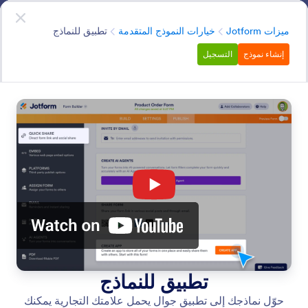
دء الحوار
قم بالتسجيل مجاناً
الفئة
ميزات Jotform
خيارات النموذج المتقدمة
تطبيق للنماذج
إنشاء نموذج
التسجيل
Advanced Form Options
ارتقِ بنماذجك إلى مستوى أبعد من خلال خيارات النماذج
المتقدمة لدينا. سواء كنت ترغب في إضافة دعم متعدد اللغات،
أو إنشاء نماذج غير متصلة بالإنترنت، أو جعل نماذجك أكثر ذكاءً
باستخدام المنطق الشرطي — يتضمن Jotform العشرات من
الميزات المضمنة القوية لتحسين الطريقة التي يتفاعل بها
المستخدمون مع نماذجك.
البحث في جميع الميزات
فئات الميزات
الفئة
ميزات Jotform
خيارات النموذج المتقدمة