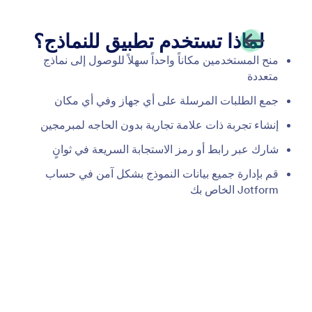
المنطق الشرطي
اجعل نماذجك الذكية أكثر ذكاءً باستخدام المنطق
الشرطي. قم بإعداد نموذجك لإظهار حقول النموذج أو
إخفائها، وإرسال إشعارات بريد إلكتروني إلى مستخدمين
معينين، وإظهار رسائل شكر مختلفة، والمزيد كل ذلك بناءً
على كيفية ملء المستخدم لنموذجك.