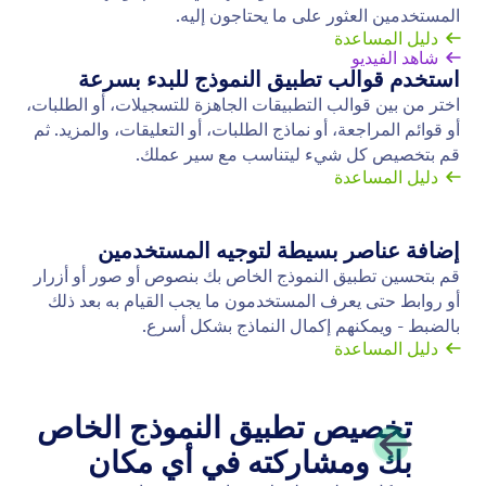
حفظ والمتابعة لاحقًا
حوّل الإستجابات الغير مكتملة إلى البيانات التي تحتاجها.
اسمح للمستخدمين بحفظ ردودهم في نموذجك والعودة
لإكمال الإستجابات لاحقًا.