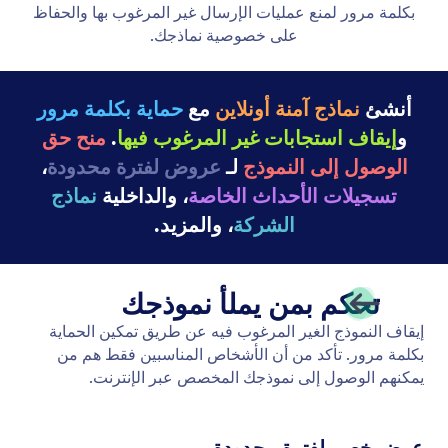
الامتثال لـ HIPAA
جمع بيانات المريض بشكل آمن باستخدام النماذج الممكّنة
لـ HIPAA.