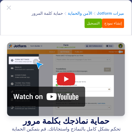
دء الحوار
قم بالتسجيل مجاناً
الفئة
ميزات Jotform
الأمن والحماية
حماية كلمة المرور
إنشاء نموذج
التسجيل
Security
حافظ على حماية بياناتك باستخدام ميزات الأمان القوية التي
يوفرها Jotform. اكتشف كيفية تشفير النماذج وحمايتها بكلمة
مرور لمنع البريد العشوائي ومخاطر الجهات الخارجية.
البحث في جميع الميزات
فئات الميزات
الفئة
ميزات Jotform
الأمن والحماية