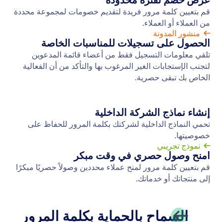
التوافق مع قانون GDPR
استخدم النماذج المتوافقة مع اللائحة العامة لحماية البيانات
GDPR من Jotform لضمان امتثالك لمتطلبات الخصوصية
أثناء جمع المعلومات الشخصية. ابدأ الآن مجانًا!