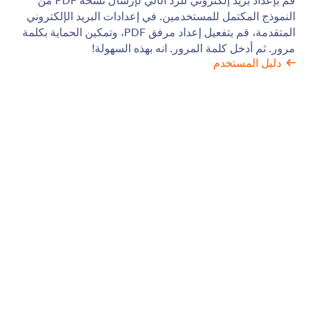
Google reCAPTCHA
أوقف المتسللين ومرسلي البريد العشوائي والروبوتات في
مساراتهم. قم بتمكين Google reCAPTCHA للنماذج
الخاصة بك عبر الإنترنت للتحقق من عمليات الإرسال
والحفاظ على أمان بياناتك.