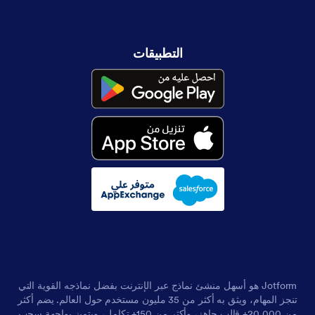
التطبيقات
Jotform هو أسهل منشئ نماذج عبر الإنترنت بفضل نماذجه القوية التي
تنجز المهام، ويثق به أكثر من 35 مليون مستخدم حول العالم. يضم أكثر
من 20,000+ قالب جاهز، وأكثر من 150+ تكامل، ويتميز بواجهة سحب