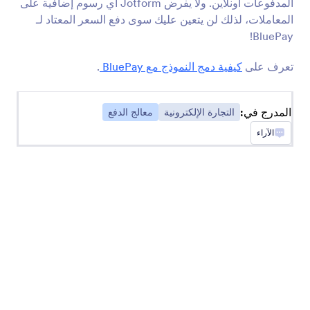
المدفوعات أونلاين. ولا يفرض Jotform أي رسوم إضافية على
المعاملات، لذلك لن يتعين عليك سوى دفع السعر المعتاد لـ
BluePay!
شائع
الأحدث
تعرف على
كيفية دمج النموذج مع BluePay
.
Stripe
المدرج في:
التجارة الإلكترونية
معالج الدفع
قبول المدفوعات والتبرعات عبر الإنترنت
الآراء
Authorize.Net
جمع المدفوعات الإلكترونية والبطاقات عبر الإنترنت
WorldPay UK
قبول مدفوعات النموذج مع أفضل معالج دفع في
المملكة المتحدة
2CheckOut