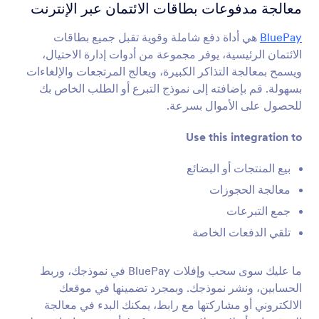
تكاملات النموذج
التجارة الإلكترونية
معالجة مدفوعات بطاقات الائتمان عبر الإنترنت
تكاملات التجارة الإلكترونية
BluePay
هي أداة دفع شاملة وقوية تقبل جميع بطاقات
الائتمان الرئيسية، يوفر مجموعة من أدوات إدارة الاحتيال،
49 تكاملات
ويسمح بمعالجة التذاكر الكبيرة، ويعالج المرتجعات والإلغاءات
تكاملات نماذج التجارة الإلكترونية المميزة
بسهولة. قم بإضافته إلى نموذج التبرع أو الطلب الخاص بك
للحصول على الأموال بسرعة.
Magento (Adobe Commerce)
Use this integration to
قم ببناء نماذج قوية لموقع Magento الخاص بك
بيع المنتجات أو البضائع
معالجة الحجوزات
Shopify
قم بإنشاء نماذج قوية لمتجر Shopify الخاص بك
جمع التبرعات
تلقي الدفعات الخاصة
BigCommerce
ما عليك سوى سحب وإفلات BluePay في نموذجك، وربط
قم بإنشاء النماذج وتضمينها في متجر BigCommerce
الخاص بك
الحسابين، ونشر نموذجك. وبمجرد تضمينها في موقعك
الالكتروني أو مشاركتها مع رابط، يمكنك البدء في معالجة