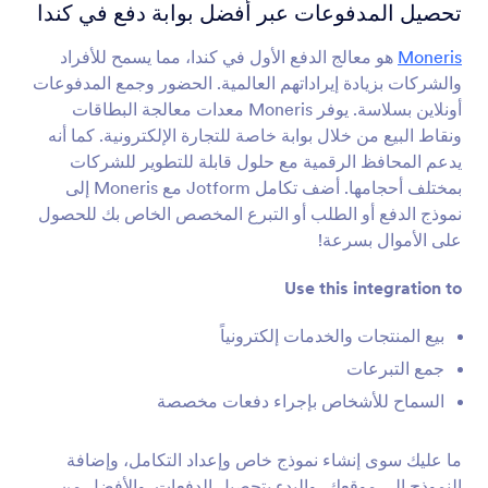
تكاملات النموذج
التجارة الإلكترونية
تحصيل المدفوعات عبر أفضل بوابة دفع في كندا
تكاملات التجارة الإلكترونية
Moneris
هو معالج الدفع الأول في كندا، مما يسمح للأفراد
والشركات بزيادة إيراداتهم العالمية. الحضور وجمع المدفوعات
49 تكاملات
أونلاين بسلاسة. يوفر Moneris معدات معالجة البطاقات
تكاملات نماذج التجارة الإلكترونية المميزة
ونقاط البيع من خلال بوابة خاصة للتجارة الإلكترونية. كما أنه
يدعم المحافظ الرقمية مع حلول قابلة للتطوير للشركات
بمختلف أحجامها. أضف تكامل Jotform مع Moneris إلى
Magento (Adobe Commerce)
نموذج الدفع أو الطلب أو التبرع المخصص الخاص بك للحصول
قم ببناء نماذج قوية لموقع Magento الخاص بك
على الأموال بسرعة!
Use this integration to
Shopify
قم بإنشاء نماذج قوية لمتجر Shopify الخاص بك
بيع المنتجات والخدمات إلكترونياً
جمع التبرعات
BigCommerce
السماح للأشخاص بإجراء دفعات مخصصة
قم بإنشاء النماذج وتضمينها في متجر BigCommerce
الخاص بك
ما عليك سوى إنشاء نموذج خاص وإعداد التكامل، وإضافة
النموذج إلى موقعك، والبدء بتحصيل الدفعات. والأفضل من