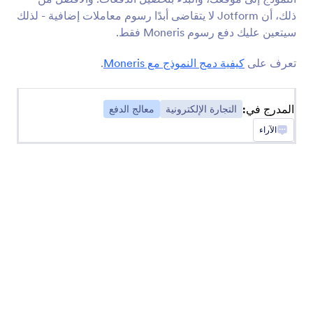
ذلك، أن Jotform لا يتقاضى أبدًا رسوم معاملات إضافية - لذلك
سيتعين عليك دفع رسوم Moneris فقط.
شائع
الأحدث
تعرف على
كيفية دمج النموذج مع Moneris
.
Stripe
المدرج في:
التجارة الإلكترونية
معالج الدفع
قبول المدفوعات والتبرعات عبر الإنترنت
الآراء
Authorize.Net
جمع المدفوعات الإلكترونية والبطاقات عبر الإنترنت
WorldPay UK
قبول مدفوعات النموذج مع أفضل معالج دفع في
المملكة المتحدة
2CheckOut