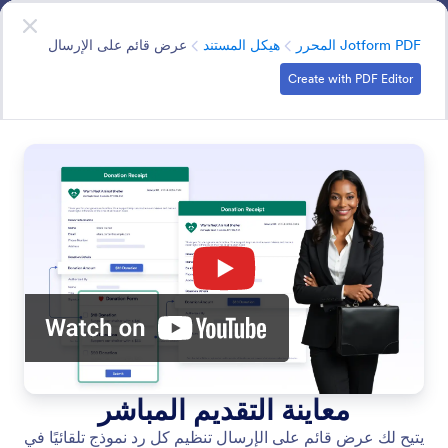
دء الحوار
قم بالتسجيل مجاناً
محرر PDF
الفئة
Jotform PDF المحرر
هيكل المستند
عرض قائم على الإرسال
Create with PDF Editor
Document Structure
قم بإنشاء مستندات احترافية وسهلة القراءة مع رؤوس
وتذييلات وفواصل وعناصر تحكم أخرى في التخطيط تحافظ
على تنظيم المعلومات واتساقها بصريًا.
البحث في جميع الميزات
فئات الميزات
الفئة
Jotform PDF المحرر
هيكل المستند