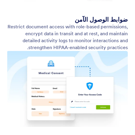
الامتثال لـ HIPAA
Use HIPAA-enabled e-signatures to handle medical
forms, authorizations, and more.