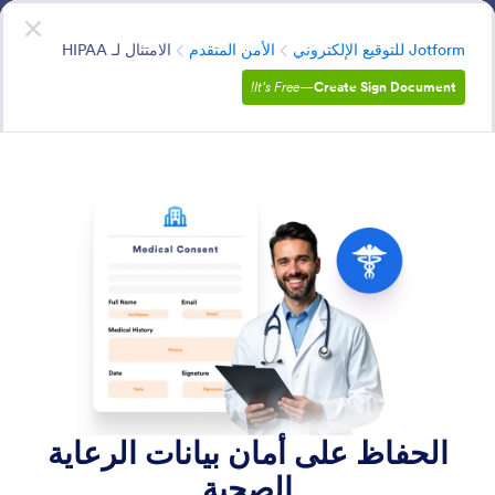
دء الحوار
ابدأ الآن
—
إنه مجاني!
الفئة
Jotform للتوقيع الإلكتروني
الأمن المتقدم
الامتثال لـ HIPAA
It’s Free!
—
Create Sign Document
Advanced Security
ضمان خصوصية البيانات والامتثال لحماية على مستوى
المؤسسات بما في ذلك SOC 2 و HIPAA و GDPR و CCPA
وتشفير SSL.
البحث في جميع الميزات
فئات الميزات
الفئة
Jotform للتوقيع الإلكتروني
الأمن المتقدم