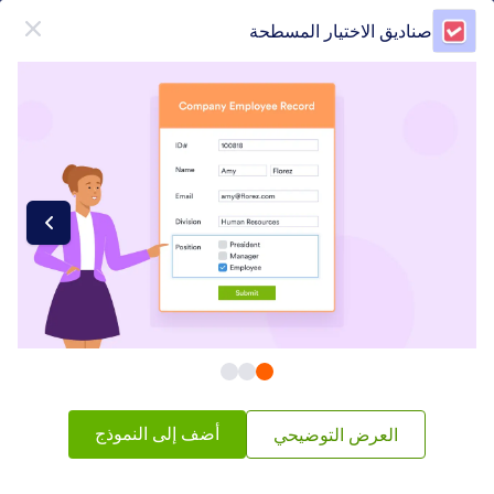
دء الحوار
صناديق الاختيار المسطحة
قم بالتسجيل مجاناً
فئات عناصر النماذج
أدوات النماذج
حدد الصناديق
حدد الصناديق
65 ويدجيتس
شائع
الأحدث
أضف إلى النموذج
العرض التوضيحي