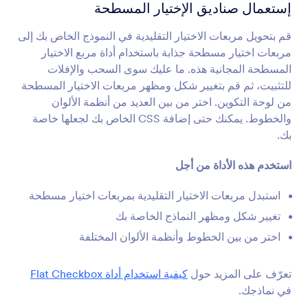
الشروط والأحكام
إستعمال صناديق الإختيار المسطحة
السماح للمستخدمين بقرائة والقبول بالأحكام
والشروط
قم بتحويل مربعات الاختيار التقليدية في النموذج الخاص بك إلى
مربعات اختيار مسطحة جذابة باستخدام أداة مربع الاختيار
المسطحة المجانية هذه. ما عليك سوى السحب والإفلات
قائمة التحقق
للتثبيت، ثم قم بتغيير شكل ومظهر مربعات الاختيار المسطحة
أضف قائنة تحقق إلى نموذجك
من لوحة التكوين. اختر من بين العديد من أنظمة الألوان
والخطوط. يمكنك حتى إضافة CSS الخاص بك لجعلها خاصة
بك.
قوائم منسدلة ديناميكية
أضف قائمة منسدلة متداخلة إلى نموذجك
استخدم هذه الأداة من أجل
استبدل مربعات الاختيار التقليدية بمربعات اختيار مسطحة
المخزون
تغيير شكل ومظهر النماذج الخاصة بك
تجنب بيع المنتجات أو الحجز الزائد للأحداث
اختر من بين الخطوط وأنظمة الألوان المختلفة
اختيار متعدد
تعرّف على المزيد حول
كيفية استخدام أداة Flat Checkbox
السماح للمستخدمين بإختيار عدة خيارات من القائمة
في نماذجك.
المنسدلة