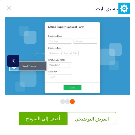
دء الحوار
تنسيق ثابت
قم بالتسجيل مجاناً
فئات عناصر النماذج
أدوات النماذج
مداخل متعددة
مداخل متعددة
25 ويدجيتس
شائع
الأحدث
أضف إلى النموذج
العرض التوضيحي