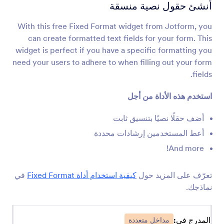
حقول نصية متعددة
أنشئ حقول نصية منسقة
أضف حقول مجمعة إلى نموذجك
With this free Fixed Format widget from Jotform, you
can create formatted text fields for your form. This
مربع نص ديناميكي
widget is perfect if you have a specific formatting you
السماح للمستخدمين بإضافة صناديق نص إلى نموذجك
need your users to adhere to when filling out your form
fields.
إضافة خيارات
استخدم هذه الأداة من أجل
السماح للمستخدمين بإضافة صناديق نص إلى نموذجك
أضف حقلًا نصيًا بتنسيق ثابت
أعط المستخدمين إرشادات محددة
قوائم منسدلة ديناميكية
And more!
أضف قائمة منسدلة متداخلة إلى نموذجك
تعرّف على المزيد حول
كيفية استخدام أداة Fixed Format
في
اختيار متعدد
نماذجك.
السماح للمستخدمين بإختيار عدة خيارات من القائمة
المنسدلة
المدرج في:
مداخل متعددة