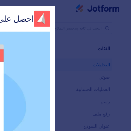
بدء الحوار
مساحة عملي
الق
احصل على 
أدوات النماذ
التحلي
الفئات
28 ويدجيتس
التحليلات
28
صوتي
6
العمليات الحسابية
33
م
رسم
9
ال
رفع ملف
اس
14
عنوان النموذج
13