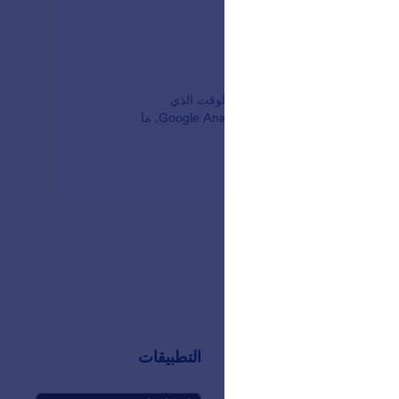
ك أونلاين إلى أدوات تحليل قوية لشركتك. تعرف على الوقت الذي
يستغرقه المستخدمون لملء نموذجك، ومعرفة المكان الذي يأتي منه الزائرون، وحتى ربط نموذجك ببرنامج Google Analytics. ما
التطبيقات