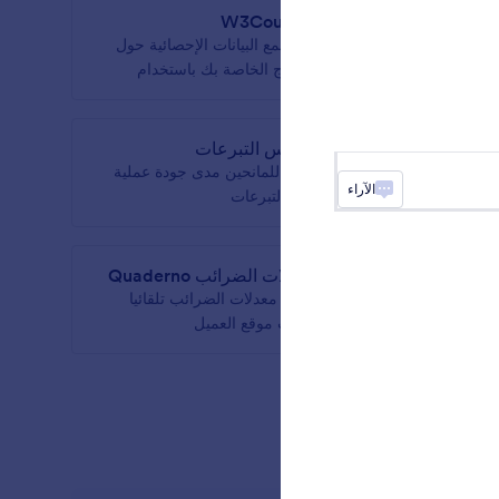
W3Counter
لنموذج
قم بجمع البيانات الإحصائية حول
النماذج الخاصة بك باستخدام
W3Counter
ة
مقياس التبرعات
 إلى
أظهر للمانحين مدى جودة عملية
الآراء
جمع التبرعات
معدلات الضرائب Quaderno
ك وقم
تحديد معدلات الضرائب تلقائيا
حسب موقع العميل
النماذج