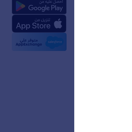
ن
حقائق عن Jotform في مجال
 الاصطناعي
والشعارات
بار
 الإخبارية
ات
عملاء