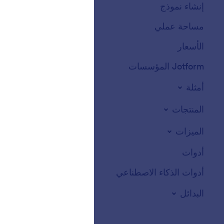
إنشاء نموذج
القوالب
مساحة عملي
ثيمات النماذج
الأسعار
أدوات النماذج
Jotform المؤسسات
التكاملات
أمثلة
أدوات الموقع الالكت
المنتجات
الميزات
أدوات
أدوات الذكاء الاصطناعي
البدائل