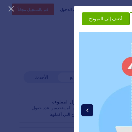
أعمال
الأسعار
تسجيل الدخول
قم بالتسجيل مجاناً
أضف إلى النموذج
شائع
الأحدث
الحقول المملوءة
ى عنوان URL لنموذجك
اعرض للمستخدمين عدد حقول
فحة أخرى
النموذج التي أكملوها