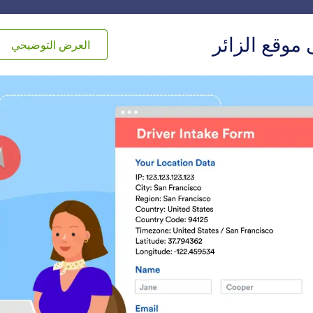
والب
التكاملات
المنتجات
الدعم
خطة المؤسسات وال
موقع الزائر
العرض التوضيحي
ج
التحليلات
لات
راجعة قبل الإرسال
عنوان URL لصفحة النموذج
سماح للمستخدمين بمراجعة
احصل عل
تجابات نماذجهم
عندما يكون مضمنًا في ص