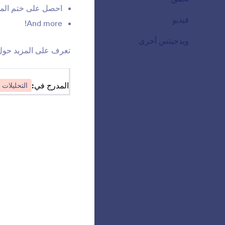
احصل على ختم الموقع
r
فيديو
20
مر
And more!
r
ويدجيتس أخرى
110
تعرف على المزيد حو
t
تت
المدرج في:
التحليلات
t
a
بن