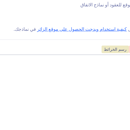
 للعقود أو نماذج الاتفاق
StatCounte
إدخال العلامات
اقبة النموذج الخاص بك مع
أضف العلامات وأزلها في ا
StatCounte
الخاص بك
ل
كيفية استخدام ويدجت الحصول على موقع الزائر
في نماذجك.
ChartBea
الرسوم البيانية الرياضي
بع أداء النموذج باستخدام
إضافة رسوم بيانية رياضية
رسم الخرائط
Chartbea
النماذج الخاصة بك
Yandex Metric
تحليلات النماذج بـ Zuko
قم بتوصيل Yandex Metrica
تتبع أداء النموذج الخاص ب
ماذجك أونلاين
بتحليله
رؤية المزيد من ويدجيتس 