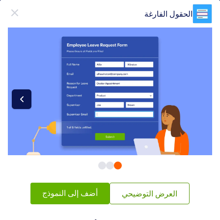
دء الحوار
الحقول الفارغة
قم بالتسجيل مجاناً
فئات عناصر النماذج
أدوات النماذج
التحليلات
التحليلات
28 ويدجيتس
شائع
الأحدث
أضف إلى النموذج
العرض التوضيحي