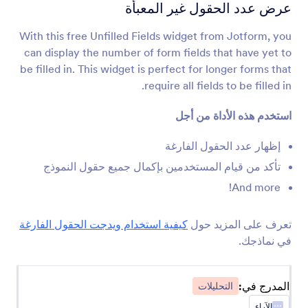
مراجعة قبل الإرسال
عرض عدد الحقول غير المعبأة
السماح للمستخدمين بمراجعة استجابات نماذجهم
With this free Unfilled Fields widget from Jotform, you
can display the number of form fields that have yet to
عنوان URL لصفحة النموذج
be filled in. This widget is perfect for longer forms that
احصل على عنوان URL لنموذجك عندما يكون مضمنًا
require all fields to be filled in.
في صفحة أخرى
استخدم هذه الأداة من أجل
الحقول المملوءة
إظهار عدد الحقول الفارغة
اعرض للمستخدمين عدد حقول النموذج التي أكملوها
تأكد من قيام المستخدمين بإكمال جميع حقول النموذج
And more!
عداد الاستجابات
أظهر عدد المرات التي تم فيها ملء نموذجك
تعرف على المزيد حول
كيفية استخدام ويدجت الحقول الفارغة
في نماذجك.
Google Analytics
المدرج في:
التحليلات
أضف رمز تتبع Google Analytics إلى النموذج الخاص
بك.
الآراء