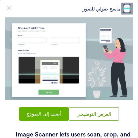
دء الحوار
ماسح ضوئي للصور
قم بالتسجيل مجاناً
فئات عناصر النماذج
أدوات النماذج
رفع ملف
رفع ملف
14 ويدجيتس
أضف إلى النموذج
شائع
الأحدث
العرض التوضيحي
Image Scanner lets users scan, crop, and