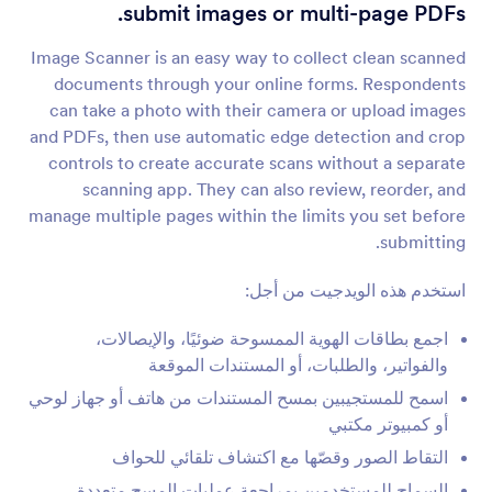
شريط تمرير الصور
submit images or multi-page PDFs.
أَضف عرض شرائح للصور إلى نموذجك
Image Scanner is an easy way to collect clean scanned
documents through your online forms. Respondents
معاينة الصور المحمّلة
can take a photo with their camera or upload images
السماح للمستخدمين بمعاينة الصور المحملة إلى
and PDFs, then use automatic edge detection and crop
نموذجك
controls to create accurate scans without a separate
scanning app. They can also review, reorder, and
manage multiple pages within the limits you set before
خيارات الصور
submitting.
السماح للمستخدمين بالإجابة على الأسئلة بالصور
استخدم هذه الويدجيت من أجل:
مختار الصور
اجمع بطاقات الهوية الممسوحة ضوئيًا، والإيصالات،
السماح للمستخدمين بإختيار الصور في نموذجك
والفواتير، والطلبات، أو المستندات الموقعة
اسمح للمستجيبين بمسح المستندات من هاتف أو جهاز لوحي
أو كمبيوتر مكتبي
رافع الملفات من Uploadcare
التقاط الصور وقصّها مع اكتشاف تلقائي للحواف
قم بتحميل الملفات من خلال نموذجك باستخدام
Uploadcare
السماح للمستخدمين بمراجعة عمليات المسح متعددة