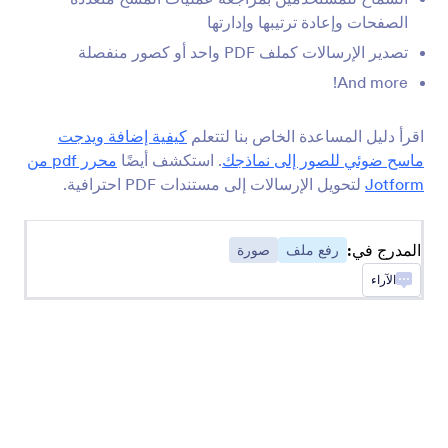
الصفحات وإعادة ترتيبها وإدارتها
تصدير الإرسالات كملف PDF واحد أو كصور منفصلة
تعليق على الصورة
And more!
أضف خيارات التعليق التوضيحي إلى صورك
اقرأ دليل المساعدة الخاص بنا لتتعلم
كيفية إضافة ويدجت
Cincopa DeepUploader
ماسح ضوئي للصور إلى نماذجك
. استكشف أيضًا
محرر pdf من
قم بتحميل الملفات من النموذج الخاص بك إلى
Jotform
لتحويل الإرسالات إلى مستندات PDF احترافية.
Cincopa
المدرج في:
رفع ملف
صورة
Transloadit
الآراء
اجمع الملفات وأرسلها إلى حسابك في Transloadit
مسجل فيديو Ziggeo
اسمح للمستخدمين بتسجيل مقاطع الفيديو على
نموذجك باستخدام Ziggeo