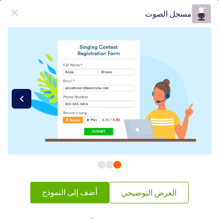
دء الحوار
مسجل الصوت
قم بالتسجيل مجاناً
فئات عناصر النماذج
أدوات النماذج
صوتي
صوتي
6 ويدجيتس
شائع
الأحدث
أضف إلى النموذج
العرض التوضيحي