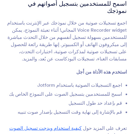
مسجل الصوت
اسمح للمستخدمين بتسجيل أصواتهم في
اسمح للمستخدمين بتسجيل أصواتهم في نموذجك
نموذجك
اجمع تسجيلات صوتية من خلال نموذجك عبر الإنترنت باستخدام
SoundCloud
Voice Recorder widget المجاني! أثناء تعبئة النموذج، يمكن
شارك ملفات Soundcloud الصوتية في نموذجط
للمستخدمين بسهولة تسجيل أنفسهم من خلال التحدث مباشرة
إلى ميكروفون الهاتف أو الكمبيوتر. إنها طريقة رائعة للحصول
على تسجيلات صوتية لمذكرات صوتية، اختبارات التحدث،
Vimeo
مسابقات الغناء، تسجيلات البودكاست عن بُعد، والمزيد.
أضف مقاطع فيديو Vimeo إلى نماذجك
استخدم هذه الأداة من أجل
زر الاتصال من Skype
اجمع التسجيلات الصوتية باستخدام Jotform
أضف زر اتصال Skype إلى نموذجك
اسمح للمستخدمين بتسجيل الصوت على النموذج الخاص بك
قم بإعداد حد طول التسجيل
Voice Recording & AI Follow-Ups by
قم بالإشارة إلى نهاية وقت التسجيل بإصدار صوت تنبيه
Voiceform
Capture voice responses with smart AI-powered
follow-up questions.
تعرف على المزيد حول
كيفية استخدام ويدجت تسجيل الصوت