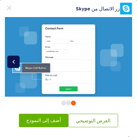
دء الحوار
زر الاتصال من Skype
قم بالتسجيل مجاناً
فئات عناصر النماذج
أدوات النماذج
صوتي
صوتي
6 ويدجيتس
شائع
الأحدث
أضف إلى النموذج
العرض التوضيحي