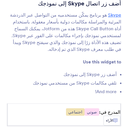
مسجل الصوت
أضف زر اتصال Skype إلى نموذجك
اسمح للمستخدمين بتسجيل أصواتهم في نموذجك
Skype
هو برنامج يمكّن مستخدميه من التواصل عبر الدردشة
المرئية والمراسلة مكالمات دولية بأسعار معقولة. باستخدام
SoundCloud
أداة Skype Call Button هذه من Jotform، يمكنك السماح
شارك ملفات Soundcloud الصوتية في نموذجط
لمستخدمي نموذجك بإجراء مكالمات على الفور عبر Skype.
تضيف هذه الأداة زرًا إلى نموذجك والذي سيفتح Skype ويبدأ
في طلب معرف Skype الذي تم إدخاله.
Vimeo
أضف مقاطع فيديو Vimeo إلى نماذجك
Use this widget to
أضف زر Skype إلى نموذجك
زر الاتصال من Skype
تلقي مكالمات Skype من مستخدمي نموذجك
أضف زر اتصال Skype إلى نموذجك
And more!
Voice Recording & AI Follow-Ups by
المدرج في:
Voiceform
صوتي
اجتماعي
Capture voice responses with smart AI-powered
follow-up questions.
الآراء