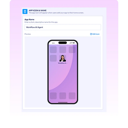
Permita que su Agente responda llamadas telefónicas
Configure su Agente de IA para responder llamadas
telefónicas. Utilice una extensión o un número de
teléfono dedicado para brindar asistencia
instantánea y personalice la configuración de voz
para crear la experiencia del cliente que desea.