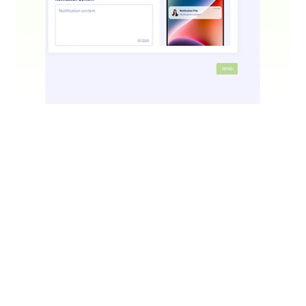
Cree códigos QR al instante para compartir su
agente con el mundo con un simple escaneo.
App de Agente
Convierta su Agente de IA en una aplicación
descargable a la que los usuarios puedan acceder