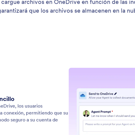
: Dropbox
Saber más
box
Eg
te de IA puede enviar archivos automáticamente a
Su 
ta de Dropbox.
su 