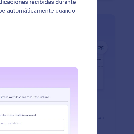
: Egnyte
Saber más
nyte
Agente de IA puede enviar archivos automáticamente a
cuenta de Egnyte.