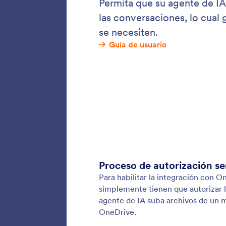
Drop
Su Agen
su cuen