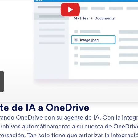
: Slack
Saber más
Go
te de IA puede enviar mensajes de Slack,
Su 
izando la comunicación y actualizando
age
áneamente a su equipo.
dis