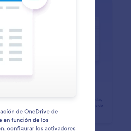
: Google Calendar
Saber más
ogle Calendar
Agente de IA puede crear eventos en Google Calendar,
ndando citas automáticamente según los parámetros de
ponibilidad que establezca.