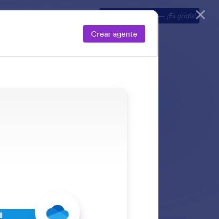
tes
Explorar
Precios
Comience ahora
—
¡Es gratis!
Crear agente
lendario de Google,
dad.