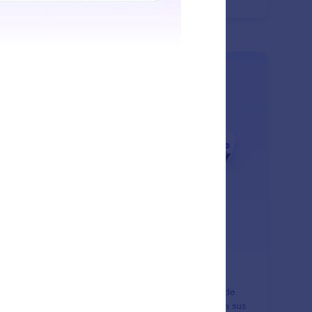
: WooCommerce
Saber más
ooCommerce
ore su tienda WooCommerce con el Agente de IA de
form para brindar soporte instantáneo e inteligente a sus