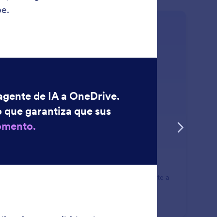
: Box
Saber más
x
Agente de IA puede enviar archivos automáticamente a
cuenta de Box.