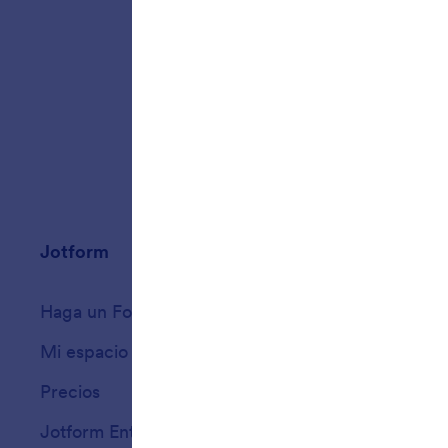
Jotform
Mercado
Haga un Formulario
Plantillas
Mi espacio de trabajo
Temas de formula
Precios
Widgets para for
Jotform Enterprise
Integraciones