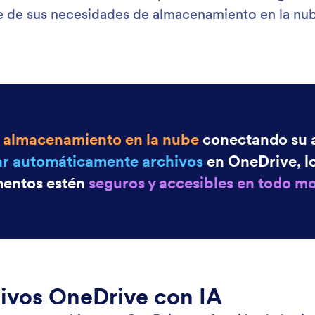
: Google Drive
Saber más
e Drive
Bo
te de IA puede enviar archivos automáticamente a
Su 
ta de Google Drive.
su 