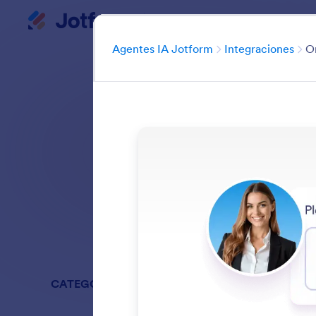
Agentes de IA
Inicio del diálogo
Cate
Agentes IA Jotform
Integraciones
O
Conecte su Agente 
par
Buscar en todas
CATEGORÍAS
Agentes IA