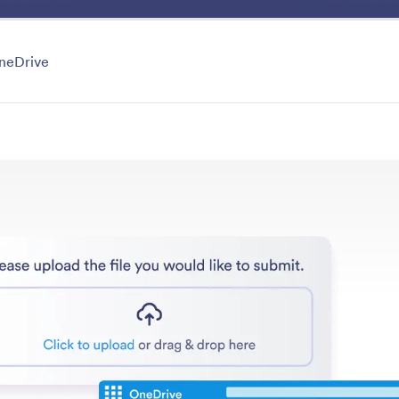
Beneficios
Ventajas
Canales
Plantillas de Agen
goría
neDrive
Integrations
de IA con apps y servicios populares, como Slack y Ca
a sincronizar datos sin esfuerzo y mejorar su productivi
 las funciones del agente de IA
Categoría
 Jotform
Integraciones