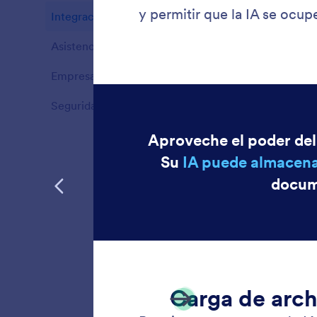
Integraciones
8
Ventajas
Asistencia multicanal
17
Ventajas
Empresas
3
Ventajas
Seguridad
4
Ventajas
Googl
Su Agen
su cuen