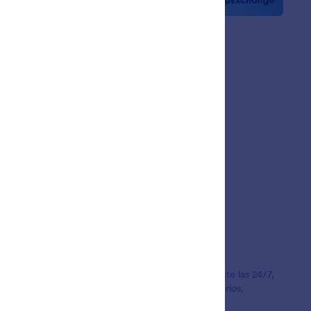
ines
zas
ias de Clientes
as de todo el mundo para prestar asistencia al cliente las 24/7,
acciones con los clientes y el rellenado de formularios,