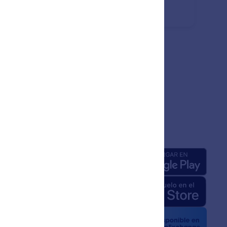
ntes.
añía
Apps
a de nosotros
 de Jotform para IA
e medios
 noticias