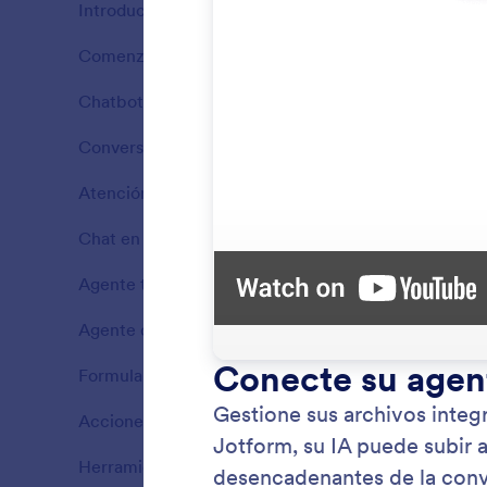
Introducción
14
Comenzar
6
Ventajas
Chatbot
7
Ventajas
Conversaciones
4
Ventajas
Atención al Cliente
9
Ventajas
Chat en Vivo
2
Ventajas
Agente telefónico
5
Ventajas
Agente de voz
4
Slack
Ventajas
Su Agen
Formularios
3
Ventajas
automat
instant
Acciones
4
Ventajas
Herramientas
34
Ventajas