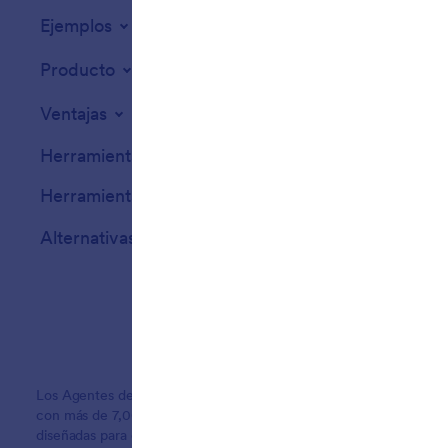
Ejemplos
Widgets para sit
Producto
Ventajas
Herramientas
Herramientas IA
Alternativas
Los Agentes de Jotform IA representan el futuro del servicio al c
con más de 7,000 plantillas de agentes en canales de teléfono, ch
diseñadas para organizaciones que requieren un servicio al client