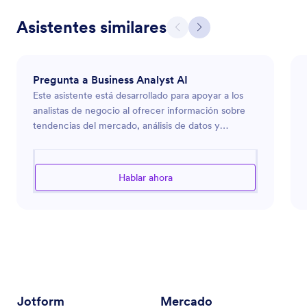
Asistentes similares
Pregunta a Business Analyst AI
Este asistente está desarrollado para apoyar a los
analistas de negocio al ofrecer información sobre
tendencias del mercado, análisis de datos y
optimización de procesos. Puede brindar
orientación sobre el uso de herramientas de
analítica, interpretación de datos empresariales e
Hablar ahora
implementación de mejoras en los procesos para
aumentar la efectividad y productividad dentro de
una organización. Ya sea que esté realizando
investigación de mercado, evaluando métricas de
rendimiento o diseñando estrategias empresariales
efectivas, este asistente está equipado para ofrecer
la información y las herramientas necesarias para
tener éxito en el dinámico mundo del análisis de
Jotform
Mercado
negocios.