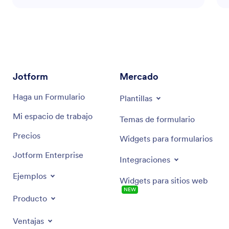
tiene como objetivo mejorar los resultados de su
negocio ofreciendo estrategias de ventas y
herramientas relevantes. Obtenga asistencia para
abordar los desafíos de ventas, mejorar las tasas de
conversión y alcanzar sus objetivos de ventas de
manera eficiente.
Jotform
Mercado
Haga un Formulario
Plantillas
Mi espacio de trabajo
Temas de formulario
Precios
Widgets para formularios
Jotform Enterprise
Integraciones
Ejemplos
Widgets para sitios web
NEW
Producto
Ventajas