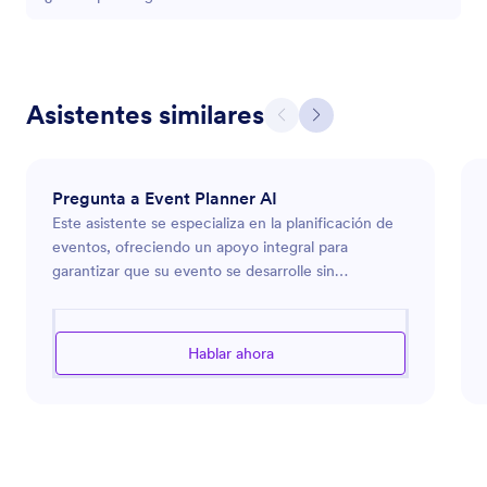
Asistentes similares
Pregunta a Event Planner AI
Este asistente se especializa en la planificación de
eventos, ofreciendo un apoyo integral para
garantizar que su evento se desarrolle sin
problemas de principio a fin. Con experiencia en la
organización de una variedad de eventos, desde
reuniones corporativas hasta bodas, este asistente
Hablar ahora
puede guiarlo en la selección del lugar, la
elaboración del presupuesto, la programación y
más. Ya sea que esté planeando una pequeña
reunión o un evento a gran escala, este asistente
proporciona valiosos conocimientos y habilidades
organizativas para ayudarlo a lograr su visión. Confíe