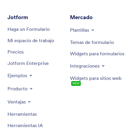
en este asistente para aportar creatividad y
eficiencia al proceso de preparación de su evento,
Jotform
Mercado
asegurando una experiencia memorable para todos
los asistentes.
Haga un Formulario
Plantillas
Mi espacio de trabajo
Temas de formulario
Precios
Widgets para formularios
Jotform Enterprise
Integraciones
Ejemplos
Widgets para sitios web
NEW
Producto
Ventajas
Herramientas
Herramientas IA