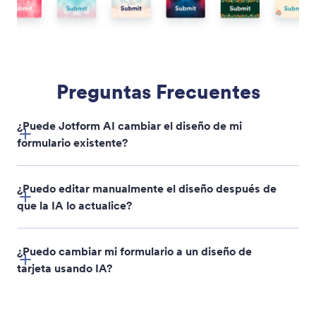
Adapte el Diseño de su Sitio Web
Adapte su marca al instante. Comparta su URL y
Jotform IA ajustará automáticamente los colores,
fondos y botones del formulario para que coincidan
con el estilo de su sitio web.
Jotform
Mercado
Haga un Formulario
Plantillas
Mi espacio de trabajo
Temas de formulario
Precios
Widgets para formularios
Jotform Enterprise
Integraciones