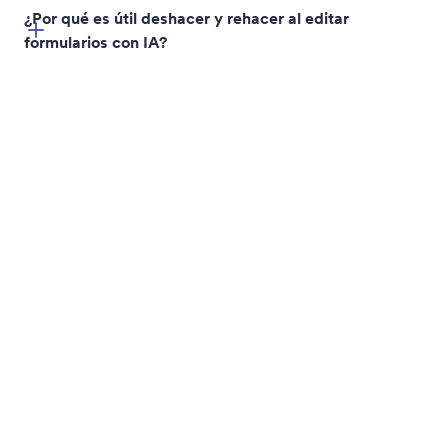
Modificar Configuración de Campo
Actualice la configuración de los campos del
formulario al instante diciéndole a Jotform AI lo que
desea cambiar.