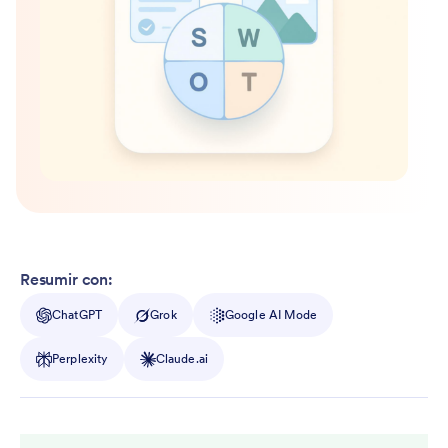
Resumir con:
ChatGPT
Grok
Google AI Mode
Perplexity
Claude.ai