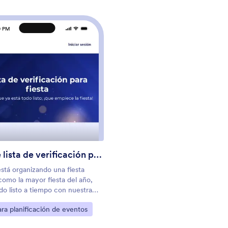
0 PM
tencia a fiesta
: App de lista de verificación para fiesta
Vista previa
App de lista de verificación para fiesta
está organizando una fiesta
como la mayor fiesta del año,
do listo a tiempo con nuestra
sta de verificación para fiesta!
egoría:
ra planificación de eventos
tilla de aplicación prefabricada
na lista de verificación para la