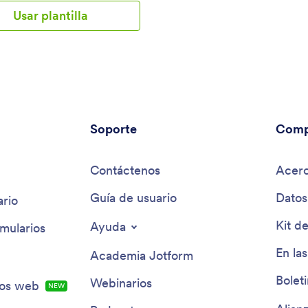
ción de fiestas y nuestra plantilla
Usar plantilla
invitados a fiesta. Envíe su
o de invitación a la fiesta por
 y vea cómo las solicitudes de
ados se rellenan
amente en la tabla Lista de
 a fiesta — ubicada en su app.
lizar esta aplicación para sus
iestas o, si tiene un negocio de
ión de fiestas, puede
Soporte
Comp
la con sus clientes para
 rápidamente sus solicitudes en
 dedica mucho tiempo a crear la
Contáctenos
Acerc
erfecta — así que ¿por qué no
 mismo con su app de Lista de
Guía de usuario
Datos
rio
ión para fiestas? Sin necesidad
amar, puede crear nuevos
Kit d
Ayuda
mularios
ios, cargar una imagen de fondo
 y personalizar el nombre, el
En las
Academia Jotform
a página de inicio a su gusto.
aya terminado, puede
Bolet
Webinarios
ios web
NEW
 su app a través de un enlace y
a los envíos en su cuenta de