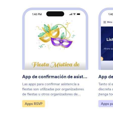
1:40 PM
1:4
: App de confirmación de asis
Vista previa
App de confirmación de asistencia a fiesta
Las apps para confirmar asistencia a
Tanto si 
fiestas son utilizadas por organizadores
discreta 
de fiestas u otros organizadores de
¡tenga to
eventos. Este tipo de app es perfecta
app de Li
Ir a Categoría:
Ir a Cat
Apps RSVP
Apps pa
para recopilar un recuento preciso de
Esta plan
invitados y planificar los detalles de la
incluye u