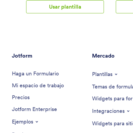
fiesta con antelación. Cree su propia app
planifica
Usar plantilla
para confirmar asistencia a fiestas de
Lista de 
forma gratuita con Jotform Apps —
formulari
puede añadir los detalles de su fiesta,
separado
enviarla a su lista de invitados e incluso
los invit
enviar correos electrónicos de
automátic
recordatorio a aquellos que aún no hayan
invitados
respondido. Personalice su app de
Puede uti
confirmación de asistencia a fiestas para
propias f
Jotform
adaptarla a su tema con el sencillo
Mercado
organizac
creador de apps en línea de Jotform.
compartir
Arrastre y suelte para realizar cambios en
recopilar
Haga un Formulario
el diseño y el contenido sin necesidad de
línea. Ya
Plantillas
programar. Suba fotos del lugar, integre
fiesta p
Mi espacio de trabajo
útiles herramientas de calendario, añada
hacer lo
Temas de formula
una sección para recopilar restricciones
verificac
Precios
alimentarias y mucho más. Deje que
de progr
Widgets para for
Jotform le ayude a planificar una fiesta
formular
Jotform Enterprise
inolvidable con esta app de confirmación
diferente
Integraciones
de asistencia a fiestas ya preparada.
icono y l
Cuando h
Ejemplos
Widgets para sit
compartir
acceder 