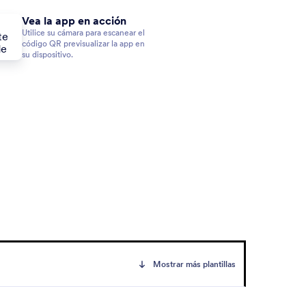
Vea la app en acción
Utilice su cámara para escanear el
código QR previsualizar la app en
su dispositivo.
Mostrar más plantillas