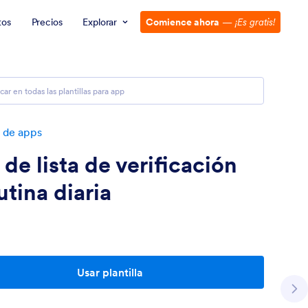
tos
Precios
Explorar
Comience ahora
—
¡Es gratis!
s de apps
de lista de verificación
utina diaria
Usar plantilla