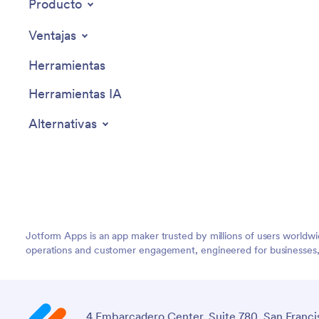
Producto
Jotform.
sea el m
Ventajas
personali
fiestas d
Herramientas
mantener
Herramientas IA
Alternativas
Jotform Apps is an app maker trusted by millions of users worldw
operations and customer engagement, engineered for businesses, no
4 Embarcadero Center, Suite 780, San Franci