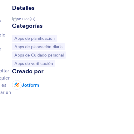
Detalles
52
Clon(es)
o
Categorías
ble
Ir a Categoría:
Apps de planificación
Ir a Categoría:
Apps de planeación diaria
n
Ir a Categoría:
Apps de Cuidado personal
Ir a Categoría:
Apps de verificación
Creado por
oltar
quier
 es
Jotform
var un