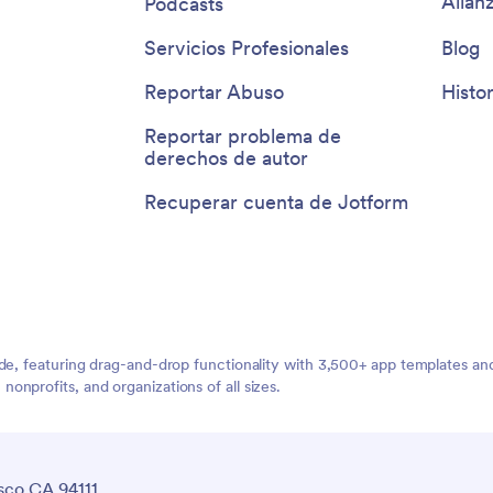
Alian
Podcasts
 ¡Haga que su próximo evento
ejor hasta ahora con una app
Servicios Profesionales
Blog
zada de lista de verificación para
iseñada para ayudarle a
Reportar Abuso
Histor
se organizado!
Reportar problema de
derechos de autor
Recuperar cuenta de Jotform
ide, featuring drag-and-drop functionality with 3,500+ app templates a
nprofits, and organizations of all sizes.
sco CA 94111