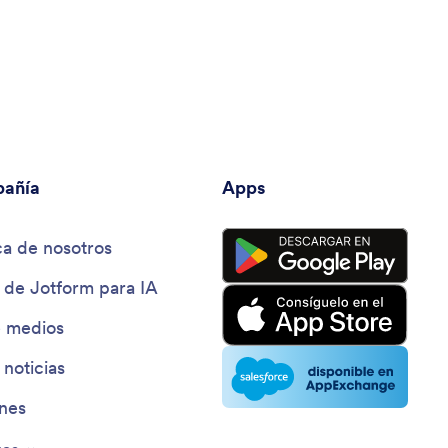
añía
Apps
a de nosotros
 de Jotform para IA
e medios
 noticias
ines