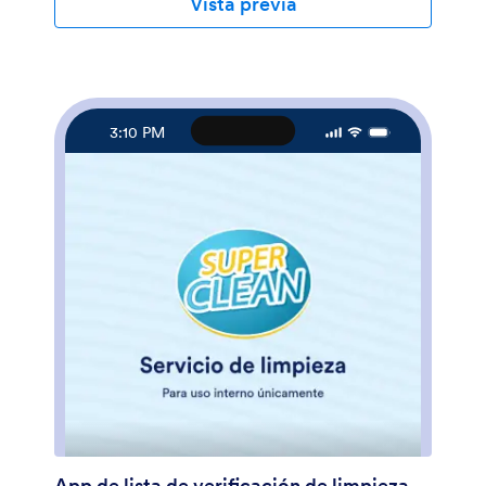
Vista previa
automáticamente las entradas con su tabla, o ingresar
la información directamente en la propia lista de
verificación. Personalizar su app Lista de verificación
de rutina diaria no le llevará nada de tiempo. Solo tiene
que arrastrar y soltar para añadir formularios, tablas,
enlaces, texto, imágenes y mucho más a su app.
3:10 PM
Puede descargar su app en cualquier dispositivo e
incluso compartirla con otras personas para que le
ayuden a cumplir con sus compromisos. Tanto si es
estudiante, profesor o profesional en activo, nuestra
app de Lista de verificación de rutina diaria le ayudará
a llevar un control de su rutina diaria — ¡y a mejorarla!
App de lista de verificación de limpieza diaria de oficina