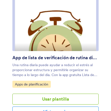
App de lista de verificación de rutina diaria
Una rutina diaria puede ayudar a reducir el estrés al
proporcionar estructura y permitirle organizar su
tiempo a lo largo del día. Con la app gratuita Lista de
verificación de rutina diaria de Jotform, puede
Ir a Categoría:
Apps de planificación
establecer con mayor facilidad una rutina diaria y
marcar cada tarea pendiente desde cualquier
dispositivo. Esta app móvil personalizable incluye listas
Usar plantilla
de verificación para la mañana, la tarde y la noche.
Puede completar el formulario adjunto Lista de
verificación de rutina diaria para sincronizar