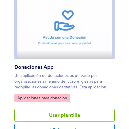
Donaciones App
Una aplicación de donaciones es utilizado por
organizaciones sin ánimo de lucro e iglesias para
recopilar las donaciones caritativas. Esta aplicación
está lista para poderse utilizar e incluye dos formularios
Ir a Categoría:
Aplicaciones para donación
para las donaciones, tanto de dinero, como de
artículos físicos. Los donantes pueden rellenar la
información general de contacto, especificar cómo les
Usar plantilla
gustaría realizar la donación, escoger un paquete para
añadirlo al carrito y dejar los comentarios. Recopila las
donaciones en tarjetas de débito o crédito o podéis