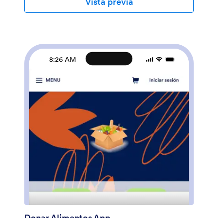
Vista previa
integrarlo sin con 30 formas de pago diferentes,
incluyendo PayPal y Stripe. Los envíos se mantienen
de manera confidencial y están almacenados en
vuestra segura cuenta de Jotform. Personalizad esta
plantilla sin necesidad de utilizar código utilizando el
elemento de arrastrar y soltar del creador de
8:26 AM
formularios. Con tan solo unos clics, podéis añadir o
cambiar formularios, subir vuestro logo, añadir
imágenes, links a medios sociales, ¡y mucho más!
Podéis también incluir testimonios de los donantes en
la página de inicio. Una vez esté lista, añadid el link en
vuestra página web o medios sociales y compartidlo
con un boletín de noticias - Los donantes podrán
acceder a ello y descargar vuestra aplicación desde
cualquier dispositivo. Incentiva a vuestros donantes a
tener un impacto real en mundo con esta App de
Donaciones de Jotform.
Donar Alimentos App