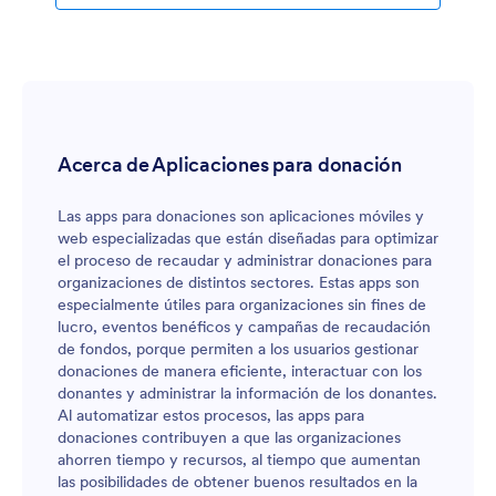
arrastrar y soltar para personalizar su app. Cargue
activos o imágenes de su marca, integre la pasarela de
pago que prefiera, añada opiniones de clientes
anteriores, cambie las fuentes y los colores, y mucho
más. Una vez que haya terminado de diseñar su app,
solo tiene que compartirla mediante un código QR, un
enlace directo o insertándola directamente en su sitio
Acerca de Aplicaciones para donación
web de taxi o transporte compartido.
Las apps para donaciones son aplicaciones móviles y
web especializadas que están diseñadas para optimizar
el proceso de recaudar y administrar donaciones para
organizaciones de distintos sectores. Estas apps son
especialmente útiles para organizaciones sin fines de
lucro, eventos benéficos y campañas de recaudación
de fondos, porque permiten a los usuarios gestionar
donaciones de manera eficiente, interactuar con los
donantes y administrar la información de los donantes.
Al automatizar estos procesos, las apps para
donaciones contribuyen a que las organizaciones
ahorren tiempo y recursos, al tiempo que aumentan
las posibilidades de obtener buenos resultados en la