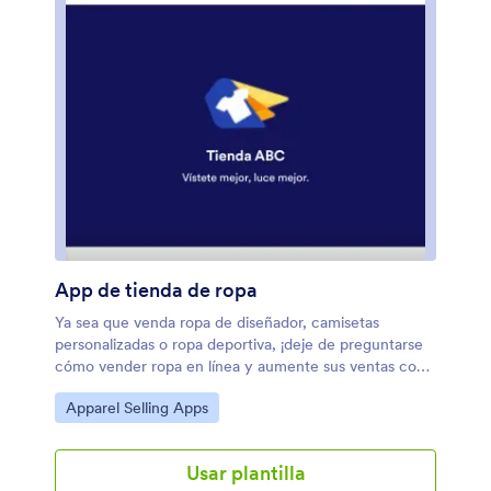
App de tienda de ropa
Ya sea que venda ropa de diseñador, camisetas
personalizadas o ropa deportiva, ¡deje de preguntarse
cómo vender ropa en línea y aumente sus ventas con
nuestra App de tienda de ropa gratuita! Esta app lista
Ir a Categoría:
Apparel Selling Apps
para usar reúne múltiples formularios — incluyendo
nuestro Formulario de cita en tienda y el Formulario de
pedido de camisetas básicas — en un solo lugar, lo que
Usar plantilla
facilita a los clientes realizar pedidos y programar citas