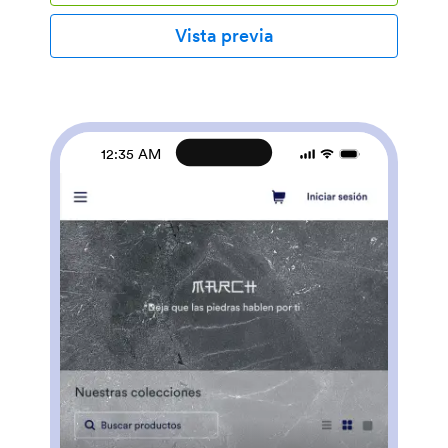
desde cualquier dispositivo. Los clientes podrán
descargar y utilizar su app desde cualquier móvil,
Vista previa
tableta o computadora. Personalice su App para
tiendas de ropa sin necesidad de programar. Nuestra
interfaz de arrastrar y soltar le permite actualizar los
formularios incluidos en la plantilla y crear otros
nuevos. También puede cambiar el diseño y la
configuración de la app para que se adapte a la imagen
12:35 AM
de marca de su tienda. Cuando esté satisfecho con el
aspecto de su app, compártala insertando el enlace de
la app en su sitio web o publicándolo en las redes
sociales. Vea cómo se disparan sus ventas y venda
ropa en línea con una App de tienda de ropa
totalmente personalizada para su negocio.