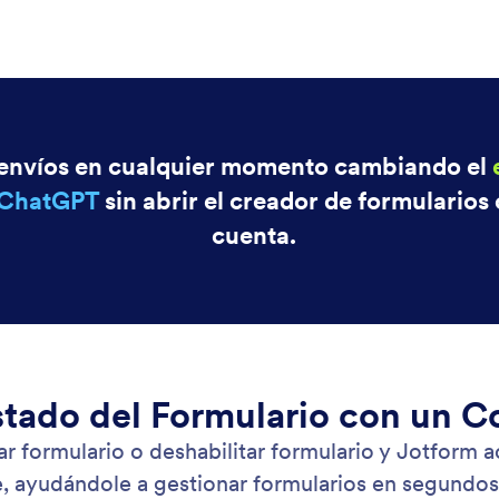
: Conditionally Disable Your Form
Saber más
bilite su Formulario Condicionalmente
Ad
tre cuándo sus formularios dejan de aceptar
Per
tas dentro de la aplicación de Jotform ChatGPT.
ter
ca fechas de cierre, límites de envío o ambos
de 