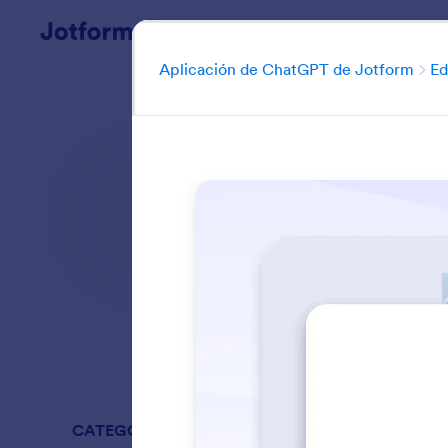
ChatGPT App
Inicio del diálogo
Aplicación de ChatGPT de Jotform
Ed
Gestione la config
controle la disponi
Buscar en todas
CATEGORÍAS
Aplicación