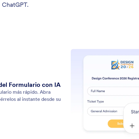
ndicaciones simples.
con
Soporte
Comp
Contáctenos
Acerc
Guía de usuario
Datos
rio
Kit d
Ayuda
mularios
En las
Academia Jotform
Bolet