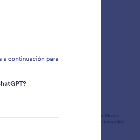
zas
ias de Clientes
 usuarios en todo el mundo. Ofrece más de 20,000 plantillas de
ra empresas que necesitan formularios profesionales sin necesidad