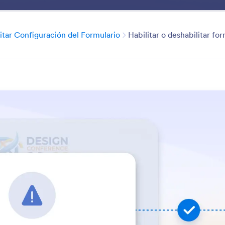
Beneficios
Categoría
itar Configuración del Formulario
Habilitar o deshabilitar fo
Edit Form Settings
uración del formulario en la aplicación Jotform ChatGPT.
bilidad, deshabilite o habilite condicionalmente su form
los usuarios guarden y continúen más tarde.
 las funciones
 de ChatGPT de Jotform
Editar Configuración del Formulario