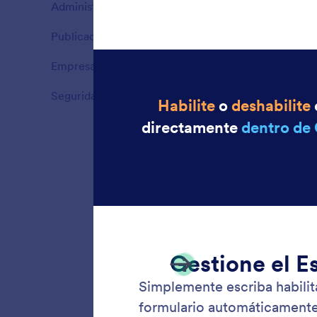
Administrar formularios
4
Ventajas
Publicación de formularios
5
Ventajas
Empresas
3
Ventajas
Seguridad
4
Ventajas
Desha
Adminis
respues
Establez