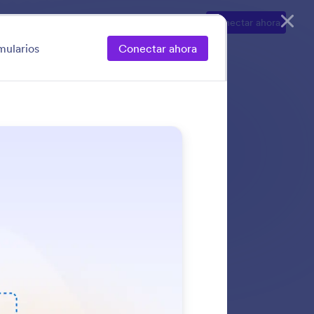
Ventajas
Casos de Uso
Explorar
Conectar ahora
rmularios
Conectar ahora
 Actualice títulos,
ulario y permita que
Categoría