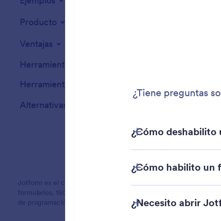
Ejemplos
Widgets para sit
Producto
Ventajas
Herramientas
Herramientas IA
Alternativas
Jotform es el creador de formularios en línea más fácil de usar, c
formularios, 150 integraciones y funciones de arrastrar y soltar q
de programación.