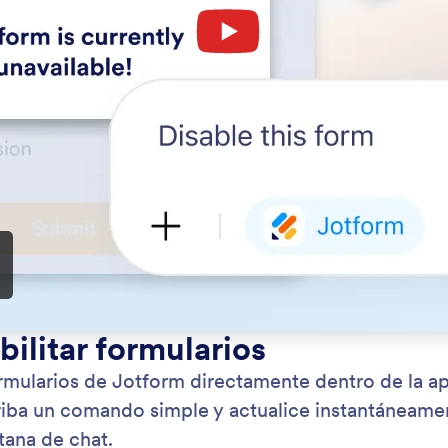
: Update Form Title
Saber más
izar título del formulario
Ha
l título de su formulario directamente dentro de la
Hab
ión de Jotform ChatGPT. Simplemente escriba el
dir
ombre que desee y Jotform actualizará su
Sim
o al instante sin salir del chat.
esta