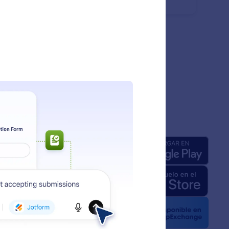
tinuar después al instante.
añía
Apps
a de nosotros
 de Jotform para IA
e medios
 noticias
ines