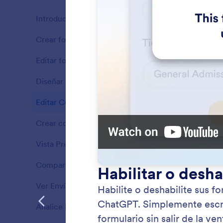
Introducción
13
Crear formularios
6
Ventajas
Editar formularios
6
Ventajas
Diseñar Formularios
5
Ventajas
Editar Configuración del Formulario
4
Ventajas
Crear condiciones
6
Ventajas
Vista Previa de Formularios
2
Ventajas
Compartir formularios
2
Actual
Ventajas
Cambie e
Ver Envíos
2
Ventajas
aplicac
nuevo n
Analice los envíos
5
Ventajas
formulari