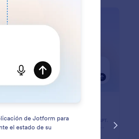
: Enable or Disable Forms
Saber más
bilitar o deshabilitar formularios
ilite o deshabilite sus formularios de Jotform
ectamente dentro de la aplicación de Jotform ChatGPT.
plemente escriba un comando simple y actualice el
do del formulario al instante sin salir del chat.