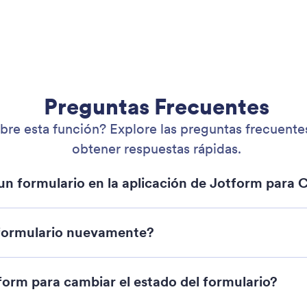
Webinarios
ios web
NUEVA
Alian
Podcasts
Servicios Profesionales
Blog
Reportar Abuso
Histor
Reportar problema de
derechos de autor
Recuperar cuenta de Jotform
on formularios potentes y eficaces, utilizado por más de 35 millones de
ue optimizan la recolección de datos, pagos y flujos de trabajo, ideal pa