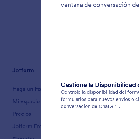
usando i
Jotform
Mercado
Haga un Formulario
Plantillas
Mi espacio de trabajo
Temas de formula
Precios
Widgets para for
Jotform Enterprise
Integraciones