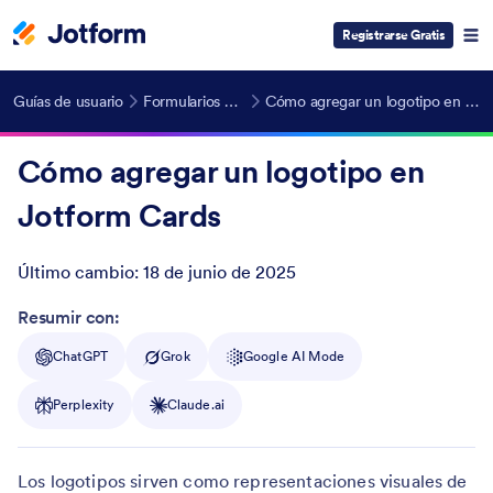
Registrarse Gratis
Guías de usuario
Formularios de tarjeta
Cómo agregar un logotipo en Jotform Cards
Cómo agregar un logotipo en
Jotform Cards
Último cambio:
18 de junio de 2025
Post ID
Resumir con:
ChatGPT
Grok
Google AI Mode
Perplexity
Claude.ai
Los logotipos sirven como representaciones visuales de