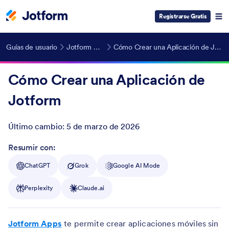
Registrarse Gratis
Guías de usuario
Jotform Apps
Cómo Crear una Aplicación de Jotform
Cómo Crear una Aplicación de
Jotform
Último cambio:
5 de marzo de 2026
Post ID
Resumir con:
ChatGPT
Grok
Google AI Mode
Perplexity
Claude.ai
Jotform Apps
te permite crear aplicaciones móviles sin