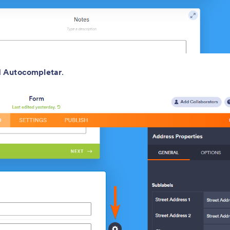
l
Autocompletar
.