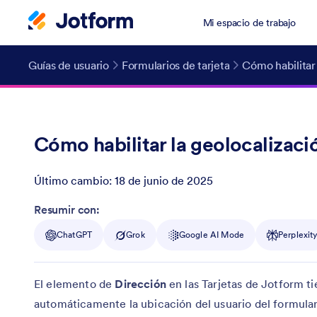
Mi espacio de trabajo
Guías de usuario
Formularios de tarjeta
Cómo habilitar 
Cómo habilitar la geolocalizació
Último cambio:
18 de junio de 2025
Post ID
Resumir con:
ChatGPT
Grok
Google AI Mode
Perplexit
El elemento de
Dirección
en las Tarjetas de Jotform t
automáticamente la ubicación del usuario del formula