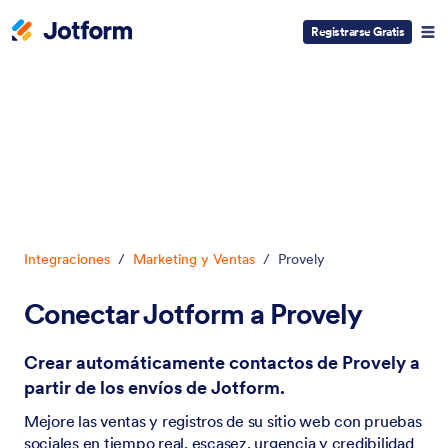
Registrarse Gratis
Inicio del diálogo
Integraciones
/
Marketing y Ventas
/
Provely
Conectar Jotform a Provely
Crear automáticamente contactos de Provely a
partir de los envíos de Jotform.
Mejore las ventas y registros de su sitio web con pruebas
sociales en tiempo real, escasez, urgencia y credibilidad