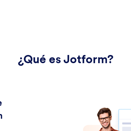
¿Qué es Jotform?
e
m