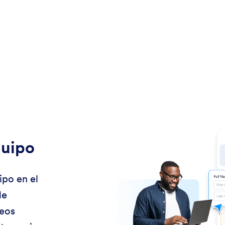
quipo
ipo en el
de
reos