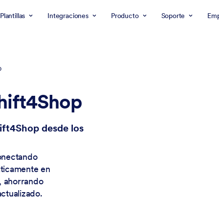
Plantillas
Integraciones
Producto
Soporte
Emp
p
hift4Shop
ft4Shop desde los
onectando
áticamente en
, ahorrando
ctualizado.