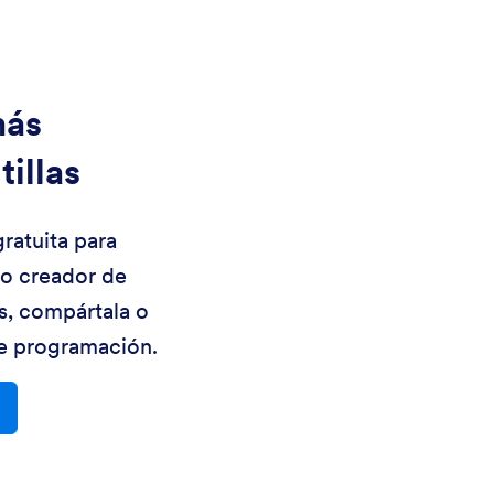
más
illas
gratuita para
ro creador de
és, compártala o
de programación.