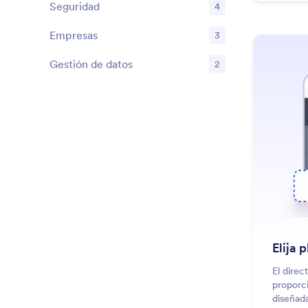
Seguridad
4
Ventajas
Empresas
3
Ventajas
Gestión de datos
2
Ventajas
Elija p
El direc
proporci
diseñada