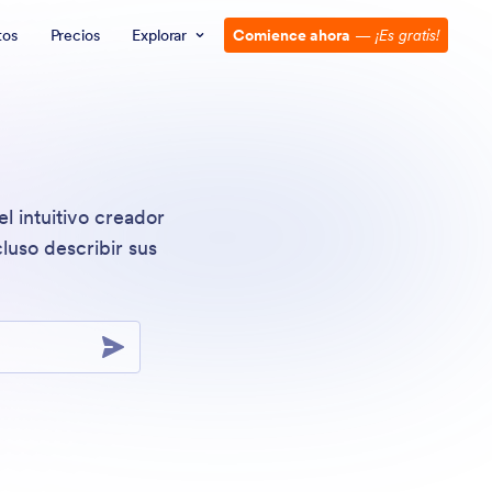
tos
Precios
Explorar
Comience ahora
—
¡Es gratis!
l intuitivo creador
luso describir sus