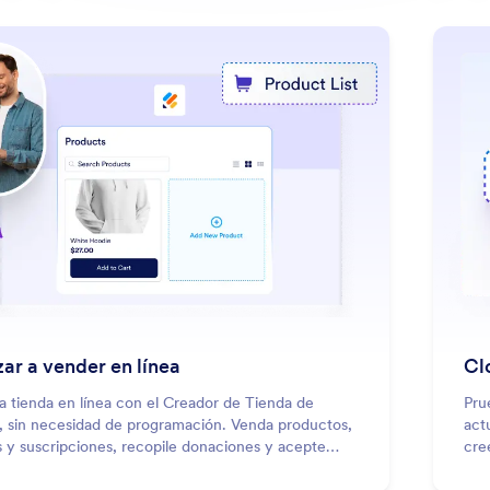
: Start Selling Online
Saber más
ar a vender en línea
Cl
a tienda en línea con el Creador de Tienda de
Pru
, sin necesidad de programación. Venda productos,
act
s y suscripciones, recopile donaciones y acepte
cre
través de más de 40 pasarelas.
mie