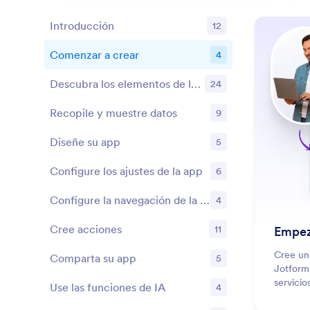
Introducción
12
Comenzar a crear
4
Ventajas
Descubra los elementos de la app
24
Ventajas
Recopile y muestre datos
9
Ventajas
Diseñe su app
5
Ventajas
Configure los ajustes de la app
6
Ventajas
Configure la navegación de la app
4
Ventajas
Cree acciones
11
Empez
Ventajas
Cree un
Comparta su app
5
Ventajas
Jotform
servicio
Use las funciones de IA
4
Ventajas
pagos a 