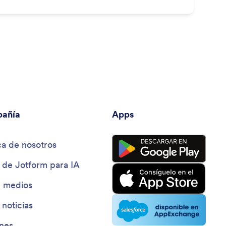
añía
Apps
a de nosotros
 de Jotform para IA
e medios
 noticias
ines