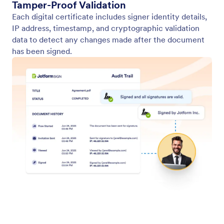
En cumplimiento de HIPAA
Use HIPAA-enabled e-signatures to handle medical
forms, authorizations, and more.