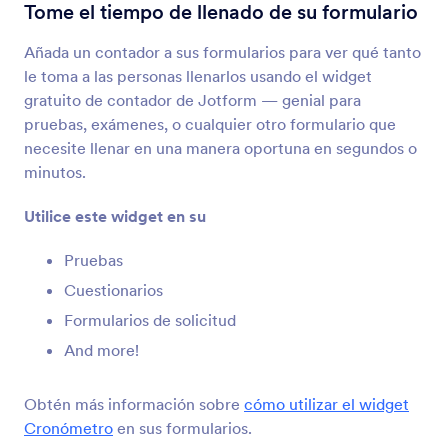
Revisar antes de enviar
Tome el tiempo de llenado de su formulario
Deje que los usuarios revisen sus envíos
Añada un contador a sus formularios para ver qué tanto
le toma a las personas llenarlos usando el widget
Obtener URL de Página
gratuito de contador de Jotform — genial para
Obtenga la URL de su formulario cuando está
pruebas, exámenes, o cualquier otro formulario que
publicado en otra página
necesite llenar en una manera oportuna en segundos o
minutos.
Campos Llenos
Utilice este widget en su
Muestre a los usuarios el número de campos que
han completado
Pruebas
Cuestionarios
Formularios de solicitud
Contador de Envíos
Muestre cuántas veces su formulario ha sido
And more!
llenado
Obtén más información sobre
cómo utilizar el widget
Cronómetro
en sus formularios.
Google Analítica