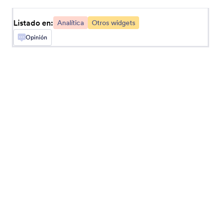
Añada un código de rastreo de Google Analytics
a su formulario
Listado en:
Analítica
Otros widgets
Opinión
Cronómetro
Tome el tiempo de llenado de su formulario
Geo Fijación
Añada un sello de geolocalización a las
respuestas de los formularios
Generador de Valor Aleatorio
Generar un código aleatorio para cada envío de
formularios
Obtener Ubicación de Visitante
Consiga la ubicación en base a la IP de sus